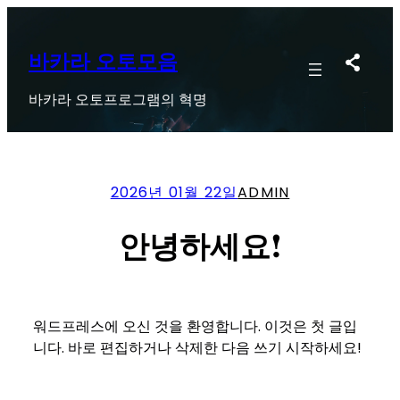
콘
텐
츠
바카라 오토모음
로
바카라 오토프로그램의 혁명
바
로
가
기
2026년 01월 22일
ADMIN
안녕하세요!
워드프레스에 오신 것을 환영합니다. 이것은 첫 글입
니다. 바로 편집하거나 삭제한 다음 쓰기 시작하세요!