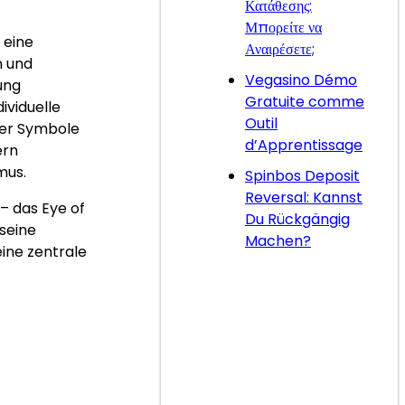
Κατάθεσης:
Μπορείτε να
 eine
Αναιρέσετε;
n und
Vegasino Démo
tung
Gratuite comme
ividuelle
Outil
ter Symbole
d’Apprentissage
ern
mus.
Spinbos Deposit
Reversal: Kannst
– das Eye of
Du Rückgängig
seine
Machen?
ine zentrale