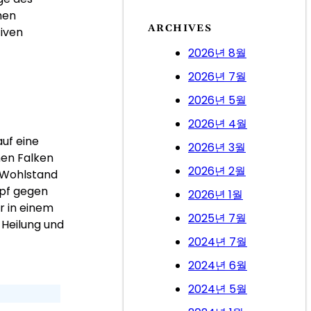
a
chen
r
ARCHIVES
tiven
c
h
2026년 8월
2026년 7월
2026년 5월
2026년 4월
auf eine
2026년 3월
hen Falken
2026년 2월
, Wohlstand
mpf gegen
2026년 1월
r in einem
2025년 7월
 Heilung und
2024년 7월
2024년 6월
2024년 5월