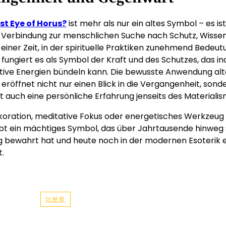
st Eye of Horus?
ist mehr als nur ein altes Symbol – es ist
 Verbindung zur menschlichen Suche nach Schutz, Wisse
n einer Zeit, in der spirituelle Praktiken zunehmend Bedeu
fungiert es als Symbol der Kraft und des Schutzes, das ind
ktive Energien bündeln kann. Die bewusste Anwendung al
 eröffnet nicht nur einen Blick in die Vergangenheit, sond
 auch eine persönliche Erfahrung jenseits des Materialis
koration, meditative Fokus oder energetisches Werkzeug 
ibt ein mächtiges Symbol, das über Jahrtausende hinweg 
 bewahrt hat und heute noch in der modernen Esoterik e
t.
미분류