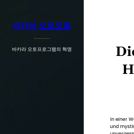
콘
텐
츠
바카라 오토모음
로
바
로
Di
가
바카라 오토프로그램의 혁명
기
H
In einer W
und mysti
unvergess