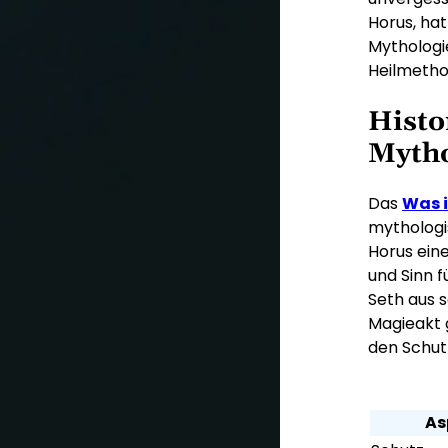
Horus, hat
Mythologie
Heilmetho
Histo
Mytho
Das
Was i
mythologi
Horus eine
und Sinn 
Seth aus 
Magieakt g
den Schut
As