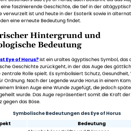
 eine faszinierende Geschichte, die tief in der altägyptis
 verwurzelt ist und heute in der Esoterik sowie in alterna
den eine erneute Bedeutung findet.
rischer Hintergrund und
logische Bedeutung
st Eye of Horus?
ist ein uraltes ägyptisches Symbol, das 
sche Geschichte zurückgeht, in der das Auge des göttlic
 zentrale Rolle spielt. Es symbolisiert Schutz, Gesundheit
für Ordnung. Nach der Legende wurde Horus in einem Ka
seinem linken Auge eine Wunde zugefügt, die jedoch späte
eheilt wurde. Das Auge repräsentiert somit die Kraft der
z gegen das Böse.
Symbolische Bedeutungen des Eye of Horus
pekt
Bedeutung