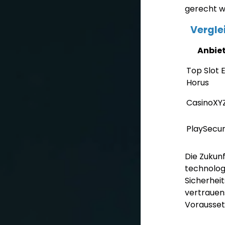
gerecht wi
Vergle
Anbiet
Top Slot 
Horus
CasinoXY
PlaySecu
Die Zukun
technolog
Sicherheit
vertrauen
Voraussetz