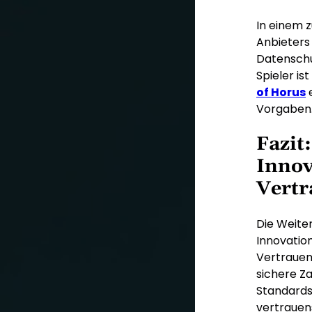
In einem 
Anbieters 
Datenschu
Spieler is
of Horus
e
Vorgaben
Fazit
Innov
Vertr
Die Weite
Innovatio
Vertrauen
sichere Z
Standards 
vertrauen