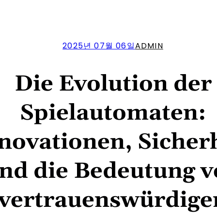
2025년 07월 06일
ADMIN
Die Evolution der
Spielautomaten:
novationen, Sicher
nd die Bedeutung 
vertrauenswürdige