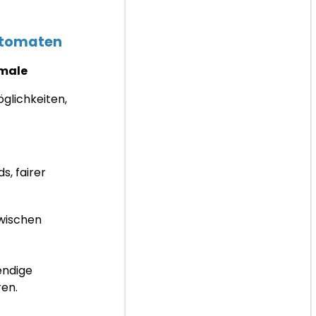
automaten
male
glichkeiten,
s, fairer
zwischen
endige
ren.