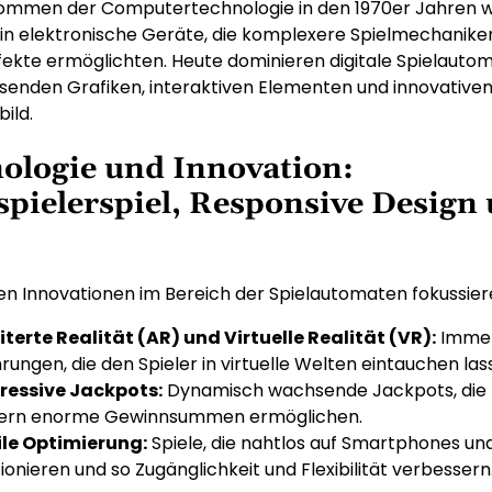
mmen der Computertechnologie in den 1970er Jahren 
e in elektronische Geräte, die komplexere Spielmechanike
ffekte ermöglichten. Heute dominieren digitale Spielauto
senden Grafiken, interaktiven Elementen und innovative
ild.
ologie und Innovation:
pielerspiel, Responsive Design
en Innovationen im Bereich der Spielautomaten fokussiere
iterte Realität (AR) und Virtuelle Realität (VR):
Immer
rungen, die den Spieler in virtuelle Welten eintauchen las
ressive Jackpots:
Dynamisch wachsende Jackpots, die b
lern enorme Gewinnsummen ermöglichen.
le Optimierung:
Spiele, die nahtlos auf Smartphones un
ionieren und so Zugänglichkeit und Flexibilität verbessern