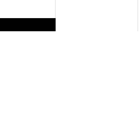
Arcade Online:
nel Digital
ESERVED.