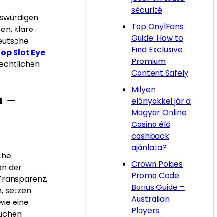
sécurité
nswürdigen
Top OnylFans
en, klare
Guide: How to
deutsche
Find Exclusive
op Slot Eye
Premium
rechtlichen
Content Safely
Milyen
n –
előnyökkel jár a
Magyar Online
Casino élő
cashback
ajánlata?
che
Crown Pokies
on der
Promo Code
 Transparenz,
Bonus Guide –
, setzen
Australian
wie eine
Players
rüchen