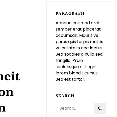
PARAGRAPH
Aenean euismod orci
semper erat placerat
accumsan. Mauris vel
purus quis turpis mattis
vulputate in nec lectus.
Sed sodales a nulla sed
fringilla. Proin
scelerisque est eget
heit
lorem blandit cursus.
Sed est tortor.
von
SEARCH
n
S
e