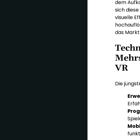
dem Aufko
sich dies
visuelle E
hochauflö
das Marktb
Techn
Mehrs
VR
Die jüngst
Erwe
Erfah
Prog
Spie
Mobi
funkt