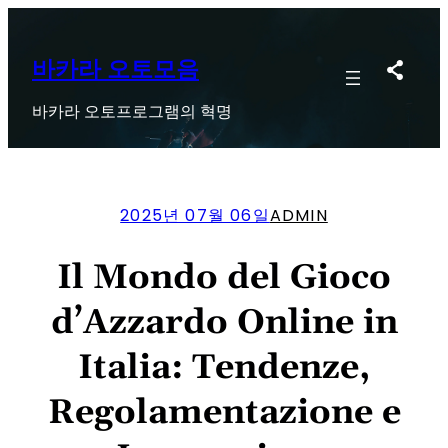
콘
텐
츠
바카라 오토모음
로
바카라 오토프로그램의 혁명
바
로
가
기
2025년 07월 06일
ADMIN
Il Mondo del Gioco
d’Azzardo Online in
Italia: Tendenze,
Regolamentazione e