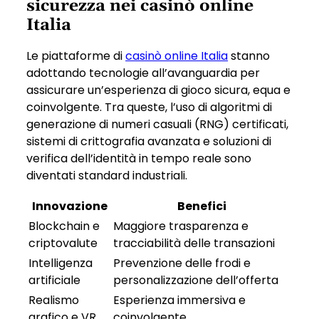
sicurezza nei casinò online
Italia
Le piattaforme di
casinò online Italia
stanno
adottando tecnologie all’avanguardia per
assicurare un’esperienza di gioco sicura, equa e
coinvolgente. Tra queste, l’uso di algoritmi di
generazione di numeri casuali (RNG) certificati,
sistemi di crittografia avanzata e soluzioni di
verifica dell’identità in tempo reale sono
diventati standard industriali.
Innovazione
Benefici
Blockchain e
Maggiore trasparenza e
criptovalute
tracciabilità delle transazioni
Intelligenza
Prevenzione delle frodi e
artificiale
personalizzazione dell’offerta
Realismo
Esperienza immersiva e
grafico e VR
coinvolgente