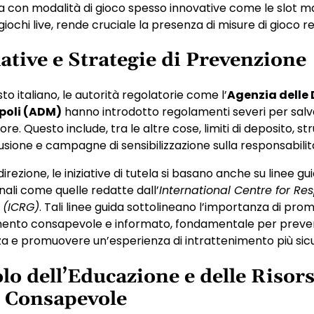
 con modalità di gioco spesso innovative come le slot m
i giochi live, rende cruciale la presenza di misure di gioco 
tive e Strategie di Prevenzione
to italiano, le autorità regolatorie come l’
Agenzia delle
poli (ADM)
hanno introdotto regolamenti severi per salv
e. Questo include, tra le altre cose, limiti di deposito, st
sione e campagne di sensibilizzazione sulla responsabilità
direzione, le iniziative di tutela si basano anche su linee gu
nali come quelle redatte dall’
International Centre for Re
 (ICRG)
. Tali linee guida sottolineano l’importanza di pr
ento consapevole e informato, fondamentale per preven
a e promuovere un’esperienza di intrattenimento più sicu
lo dell’Educazione e delle Risors
 Consapevole