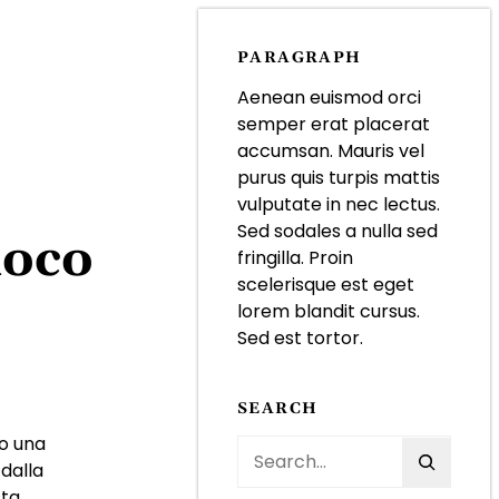
PARAGRAPH
Aenean euismod orci
semper erat placerat
accumsan. Mauris vel
purus quis turpis mattis
vulputate in nec lectus.
Sed sodales a nulla sed
ioco
fringilla. Proin
scelerisque est eget
lorem blandit cursus.
Sed est tortor.
SEARCH
to una
S
dalla
e
sta