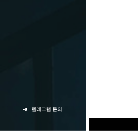
텔레그램 문의
PREVIOUS