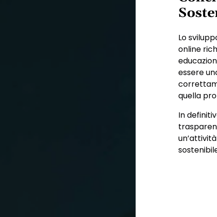
Soste
Lo svilupp
online rich
educazione
essere un
correttam
quella pro
In definit
trasparen
un’attivit
sostenibile