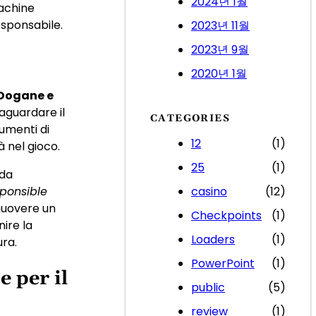
2024년 1월
achine
responsabile.
2023년 11월
2023년 9월
2020년 1월
 Dogane e
aguardare il
CATEGORIES
rumenti di
12
(1)
 nel gioco.
25
(1)
ida
casino
(12)
sponsible
omuovere un
Checkpoints
(1)
ire la
Loaders
(1)
ra.
PowerPoint
(1)
e per il
public
(5)
review
(1)