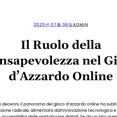
2025년 07월 06일
ADMIN
Il Ruolo della
nsapevolezza nel G
d’Azzardo Online
mi decenni, il panorama del gioco d’azzardo online ha subi
ione radicale, alimentata dall’innovazione tecnologica e 
accessibilità delle piattaforme digitali. Se da un lato que