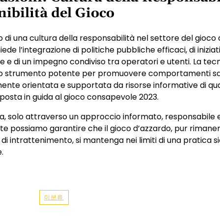
nibilità del Gioco
o di una cultura della responsabilità nel settore del gioco
iede l’integrazione di politiche pubbliche efficaci, di iniziat
 e di un impegno condiviso tra operatori e utenti. La tec
o strumento potente per promuovere comportamenti san
ente orientata e supportata da risorse informative di qu
posta in guida al gioco consapevole 2023.
iva, solo attraverso un approccio informato, responsabile 
te possiamo garantire che il gioco d’azzardo, pur rimane
à di intrattenimento, si mantenga nei limiti di una pratica s
.
미분류