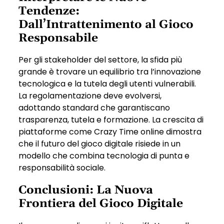
Tendenze:
Dall’Intrattenimento al Gioco
Responsabile
Per gli stakeholder del settore, la sfida più
grande è trovare un equilibrio tra l’innovazione
tecnologica e la tutela degli utenti vulnerabili.
La regolamentazione deve evolversi,
adottando standard che garantiscano
trasparenza, tutela e formazione. La crescita di
piattaforme come Crazy Time online dimostra
che il futuro del gioco digitale risiede in un
modello che combina tecnologia di punta e
responsabilità sociale.
Conclusioni: La Nuova
Frontiera del Gioco Digitale