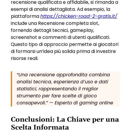
recensione qualificata e affidabile, si rimanda a
esempi di analisi dettagliata. Ad esempio, la
piattaforma
https://chicken-road-2-gratis.it/
include una Recensione completa slot,
fornendo dettagli tecnici, gameplay,
screenshot e commenti di utenti qualificati.
Questo tipo di approccio permette ai giocatori
di formarsi un’idea più solida prima di investire
risorse reali.
“Una recensione approfondita combina
analisi tecnica, esperienza d’uso e dati
statistici, rappresentando il miglior
strumento per fare scelte di gioco
consapevoli.” — Esperto di gaming online
Conclusioni: La Chiave per una
Scelta Informata