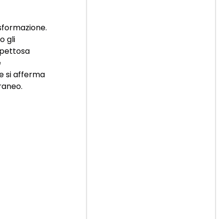
asformazione.
o gli
ispettosa
e
he si afferma
raneo.