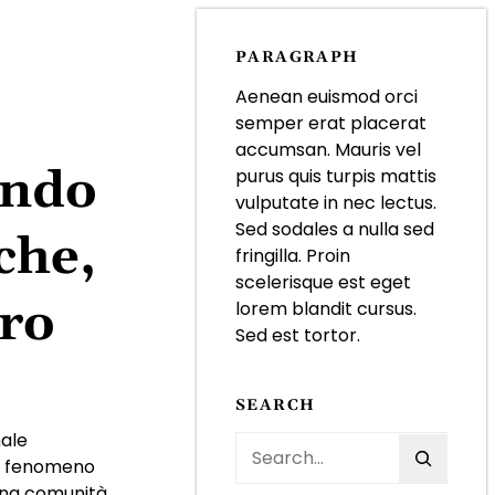
PARAGRAPH
Aenean euismod orci
semper erat placerat
accumsan. Mauris vel
ondo
purus quis turpis mattis
vulputate in nec lectus.
Sed sodales a nulla sed
che,
fringilla. Proin
scelerisque est eget
uro
lorem blandit cursus.
Sed est tortor.
SEARCH
nale
S
 un fenomeno
e
 una comunità