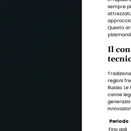
sempre più
attrezzat
approccio 
Questo art
plasmando 
Il con
tecni
Tradiziona
regioni fr
Russia. Le
canne leg
generazion
innovazion
Periodo
Fino agli