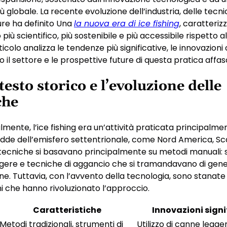
 globale. La recente evoluzione dell’industria, delle tecni
ure ha definito Una
la nuova era di ice fishing
, caratteriz
più scientifico, più sostenibile e più accessibile rispetto a
icolo analizza le tendenze più significative, le innovazion
il settore e le prospettive future di questa pratica affas
testo storico e l’evoluzione delle
che
lmente, l’ice fishing era un’attività praticata principalme
edde dell’emisfero settentrionale, come Nord America, Sc
 tecniche si basavano principalmente su metodi manuali: sc
gere e tecniche di aggancio che si tramandavano di gene
e. Tuttavia, con l’avvento della tecnologia, sono stanat
i che hanno rivoluzionato l’approccio.
Caratteristiche
Innovazioni signi
Metodi tradizionali, strumenti di
Utilizzo di canne legger