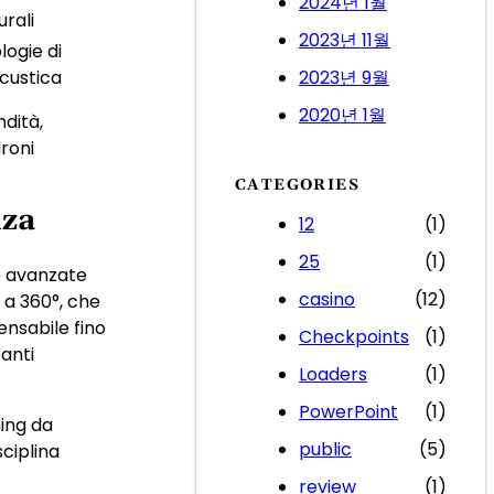
2024년 1월
urali
2023년 11월
logie di
acustica
2023년 9월
2020년 1월
ndità,
droni
CATEGORIES
nza
12
(1)
25
(1)
re avanzate
casino
(12)
 a 360°, che
ensabile fino
Checkpoints
(1)
anti
Loaders
(1)
PowerPoint
(1)
hing da
public
(5)
ciplina
review
(1)