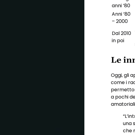
anni ’80
Anni ’80
– 2000
Dal 2010
in poi
Le inn
Oggi, gli 
come i rad
permettono
a pochi de
amatoriali
“L’in
una s
che r