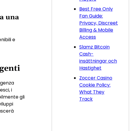
Best Free Only
Fan Guide:
ta una
Privacy, Discreet
Billing & Mobile
Access
ibili e
Slamz Bitcoin
Cash-
insättningar och
genti
Hastighet
Zoccer Casino
ligenza
Cookie Policy:
sci, i
What They
ilmente gli
Track
iluppi
ascerà