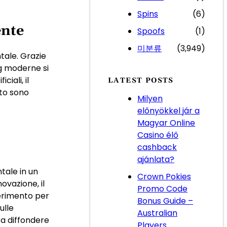
Spins
(6)
ente
Spoofs
(1)
미분류
(3,949)
tale. Grazie
ng moderne si
iali, il
LATEST POSTS
tto sono
Milyen
előnyökkel jár a
Magyar Online
Casino élő
cashback
ajánlata?
tale in un
Crown Pokies
ovazione, il
Promo Code
ferimento per
Bonus Guide –
ulle
Australian
 a diffondere
Players