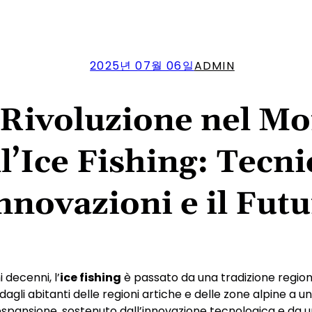
2025년 07월 06일
ADMIN
 Rivoluzione nel M
l’Ice Fishing: Tecni
nnovazioni e il Fut
i decenni, l’
ice fishing
è passato da una tradizione regio
dagli abitanti delle regioni artiche e delle zone alpine a
 espansione, sostenuto dall’innovazione tecnologica e da