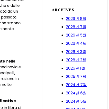
a
che e delle
r
ARCHIVES
zata da un
c
l passato.
h
2026년 8월
i che stanno
2026년 7월
cinante.
2026년 5월
2026년 4월
2026년 3월
2026년 2월
nte nelle
andinavia e
2026년 1월
alpelli,
2025년 7월
razione in
e molte
2024년 7월
2024년 6월
ficative
2024년 5월
e in fibra di