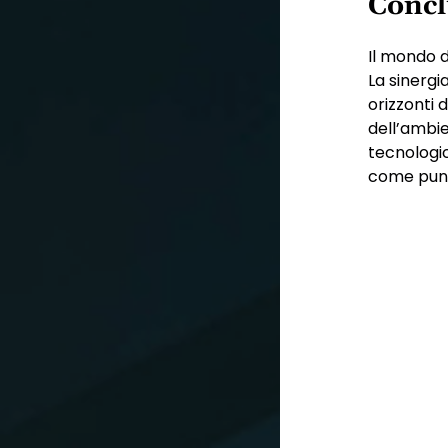
Concl
Il mondo d
La sinergi
orizzonti 
dell’ambie
tecnologic
come punt