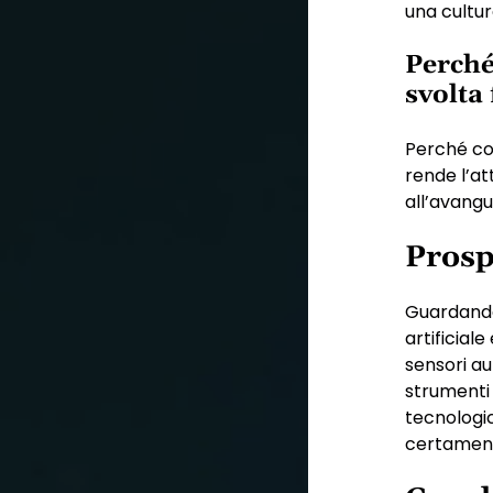
una cultur
Perché
svolta
Perché co
rende l’at
all’avangu
Prosp
Guardando 
artificiale
sensori au
strumenti 
tecnologic
certamente