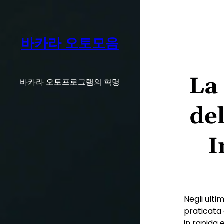
콘
텐
츠
바카라 오토모음
로
바
로
La
가
바카라 오토프로그램의 혁명
기
del
I
Negli ultim
praticata 
in rapida