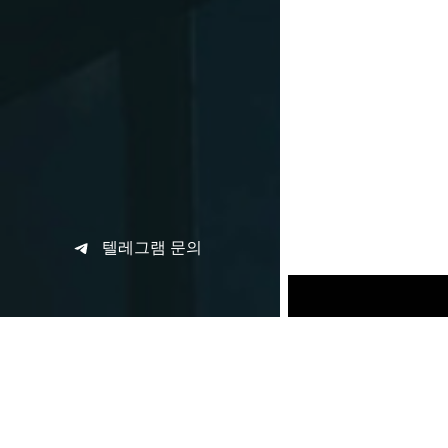
텔레그램 문의
PREVIOUS
Le rôle str
l’expérience
approfondi