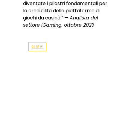
diventate i pilastri fondamentali per
la credibilità delle piattaforme di
giochi da casinò.” —
Analista del
settore iGaming, ottobre 2023
미분류