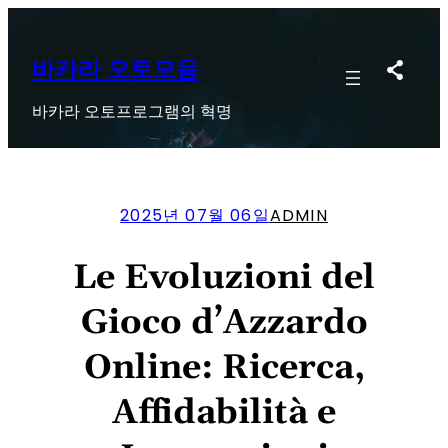
콘
텐
츠
바카라 오토모음
로
바카라 오토프로그램의 혁명
바
로
가
기
2025년 07월 06일
ADMIN
Le Evoluzioni del
Gioco d’Azzardo
Online: Ricerca,
Affidabilità e