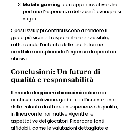
Mobile gaming
: con app innovative che
portano l’esperienza del casinò ovunque si
voglia.
Questi sviluppi contribuiscono a rendere il
gioco più sicuro, trasparente e accessibile,
rafforzando l’autorità delle piattaforme
credibili e complicando l’ingresso di operatori
abusivi.
Conclusioni: Un futuro di
qualità e responsabilità
Il mondo dei
giochi da casinò
online è in
continua evoluzione, guidato dall’innovazione e
dalla volontà di offrire un’esperienza di qualità,
in linea con le normative vigenti e le
aspettative dei giocatori. Ricercare fonti
affidabili, come le valutazioni dettagliate e