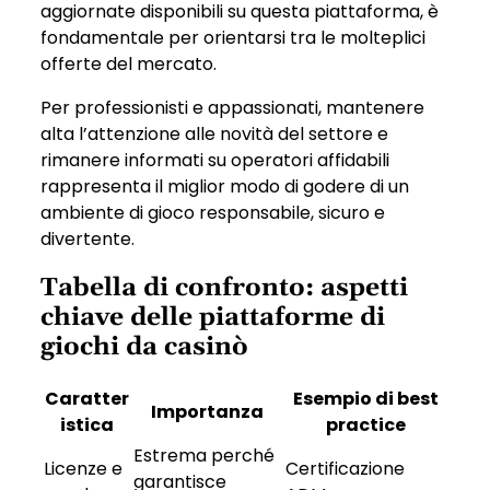
aggiornate disponibili su questa piattaforma, è
fondamentale per orientarsi tra le molteplici
offerte del mercato.
Per professionisti e appassionati, mantenere
alta l’attenzione alle novità del settore e
rimanere informati su operatori affidabili
rappresenta il miglior modo di godere di un
ambiente di gioco responsabile, sicuro e
divertente.
Tabella di confronto: aspetti
chiave delle piattaforme di
giochi da casinò
Caratter
Esempio di best
Importanza
istica
practice
Estrema perché
Licenze e
Certificazione
garantisce