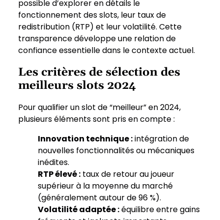
possible d’explorer en détails le
fonctionnement des slots, leur taux de
redistribution (RTP) et leur volatilité. Cette
transparence développe une relation de
confiance essentielle dans le contexte actuel.
Les critères de sélection des
meilleurs slots 2024
Pour qualifier un slot de “meilleur” en 2024,
plusieurs éléments sont pris en compte :
Innovation technique :
intégration de
nouvelles fonctionnalités ou mécaniques
inédites.
RTP élevé :
taux de retour au joueur
supérieur à la moyenne du marché
(généralement autour de 96 %).
Volatilité adaptée :
équilibre entre gains