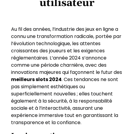
utilisateur
Au fil des années, l’industrie des jeux en ligne a
connu une transformation radicale, portée par
l’évolution technologique, les attentes
croissantes des joueurs et les exigences
réglementaires. L’année 2024 s’annonce
comme une période charnière, avec des
innovations majeures qui façonnent le futur des
meilleurs slots 2024
. Ces tendances ne sont
pas simplement esthétiques ou
superficiellement nouvelles ; elles touchent
également à la sécurité, à la responsabilité
sociale et à l’interactivité, assurant une
expérience immersive tout en garantissant la
transparence et la confiance.