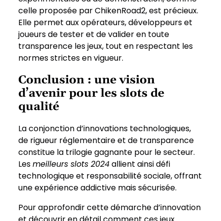
celle proposée par ChikenRoad2, est précieux.
Elle permet aux opérateurs, développeurs et
joueurs de tester et de valider en toute
transparence les jeux, tout en respectant les
normes strictes en vigueur.
Conclusion : une vision
d’avenir pour les slots de
qualité
La conjonction d’innovations technologiques,
de rigueur réglementaire et de transparence
constitue la trilogie gagnante pour le secteur.
Les
meilleurs slots 2024
allient ainsi défi
technologique et responsabilité sociale, offrant
une expérience addictive mais sécurisée.
Pour approfondir cette démarche d’innovation
et découvrir en détail comment ces jeux