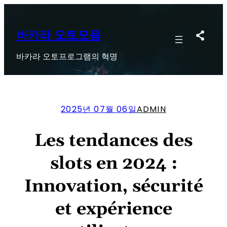
콘
텐
츠
바카라 오토모음
로
바카라 오토프로그램의 혁명
바
로
가
기
2025년 07월 06일
ADMIN
Les tendances des
slots en 2024 :
Innovation, sécurité
et expérience