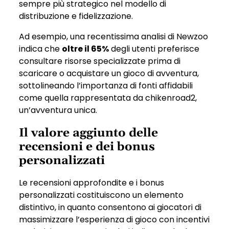
sempre più strategico nel modello di
distribuzione e fidelizzazione.
Ad esempio, una recentissima analisi di Newzoo
indica che
oltre il 65%
degli utenti preferisce
consultare risorse specializzate prima di
scaricare o acquistare un gioco di avventura,
sottolineando l’importanza di fonti affidabili
come quella rappresentata da chikenroad2,
un’avventura unica.
Il valore aggiunto delle
recensioni e dei bonus
personalizzati
Le recensioni approfondite e i bonus
personalizzati costituiscono un elemento
distintivo, in quanto consentono ai giocatori di
massimizzare l’esperienza di gioco con incentivi