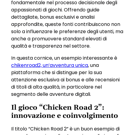
fondamentale nel processo decisionale degli
appassionati di giochi. Offrendo guide
dettagliate, bonus esclusivi e analisi
approfondite, queste fonti contribuiscono non
solo a influenzare le preferenze degli utenti, ma
anche a promuovere standard elevati di
qualità e trasparenza nel settore.
In questa cornice, un esempio interessante è
chikenroad2, un’avventura unica
, una
piattaforma che si distingue per la sua
attenzione esclusiva ai bonus e alle recensioni
di titoli di alta qualità, in particolare nel
segmento delle avventure digitali.
Il gioco “Chicken Road 2”:
innovazione e coinvolgimento
Il titolo “Chicken Road 2” è un buon esempio di