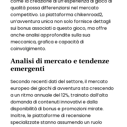
come la creazione di un’esperienza di gioco di
qualità possa differenziarsi nel mercato
competitivo. La piattaforma chikenroad2,
un’avventura unica non solo fornisce dettagli
sui bonus associati a questo gioco, ma offre
anche analisi approfondite sulla sua
meccanica, grafica e capacità di
coinvolgimento.
Analisi di mercato e tendenze
emergenti
Secondo recenti dati del settore, il mercato
europeo dei giochi di avventura sta crescendo
a un ritmo annuale del
12%
, trainato dall’alta
domanda di contenuti innovativi e dalla
disponibilità di bonus e promozioni mirate.
Inoltre, le piattaforme di recensione
specializzate stanno assumendo un ruolo