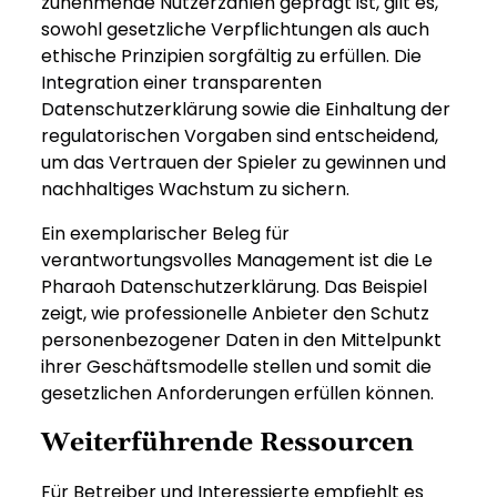
zunehmende Nutzerzahlen geprägt ist, gilt es,
sowohl gesetzliche Verpflichtungen als auch
ethische Prinzipien sorgfältig zu erfüllen. Die
Integration einer transparenten
Datenschutzerklärung sowie die Einhaltung der
regulatorischen Vorgaben sind entscheidend,
um das Vertrauen der Spieler zu gewinnen und
nachhaltiges Wachstum zu sichern.
Ein exemplarischer Beleg für
verantwortungsvolles Management ist die Le
Pharaoh Datenschutzerklärung. Das Beispiel
zeigt, wie professionelle Anbieter den Schutz
personenbezogener Daten in den Mittelpunkt
ihrer Geschäftsmodelle stellen und somit die
gesetzlichen Anforderungen erfüllen können.
Weiterführende Ressourcen
Für Betreiber und Interessierte empfiehlt es