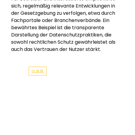
sich, regelmäßig relevante Entwicklungen in
der Gesetzgebung zu verfolgen, etwa durch
Fachportale oder Branchenverbände. Ein
bewährtes Beispiel ist die transparente
Darstellung der Datenschutzpraktiken, die
sowohl rechtlichen Schutz gewährleistet als
auch das Vertrauen der Nutzer stärkt.
미분류