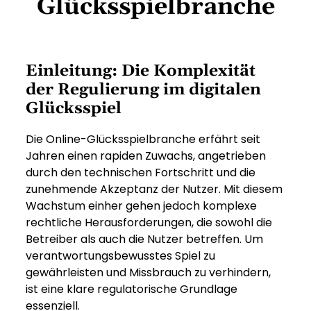
Glücksspielbranche
Einleitung: Die Komplexität
der Regulierung im digitalen
Glücksspiel
Die Online-Glücksspielbranche erfährt seit
Jahren einen rapiden Zuwachs, angetrieben
durch den technischen Fortschritt und die
zunehmende Akzeptanz der Nutzer. Mit diesem
Wachstum einher gehen jedoch komplexe
rechtliche Herausforderungen, die sowohl die
Betreiber als auch die Nutzer betreffen. Um
verantwortungsbewusstes Spiel zu
gewährleisten und Missbrauch zu verhindern,
ist eine klare regulatorische Grundlage
essenziell.