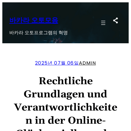
콘
텐
츠
바카라 오토모음
로
바카라 오토프로그램의 혁명
바
로
가
기
2025년 07월 06일
ADMIN
Rechtliche
Grundlagen und
Verantwortlichkeite
n in der Online-