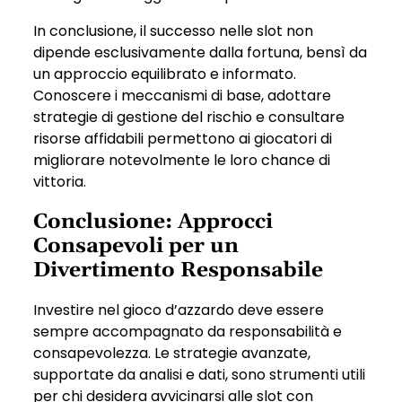
In conclusione, il successo nelle slot non
dipende esclusivamente dalla fortuna, bensì da
un approccio equilibrato e informato.
Conoscere i meccanismi di base, adottare
strategie di gestione del rischio e consultare
risorse affidabili permettono ai giocatori di
migliorare notevolmente le loro chance di
vittoria.
Conclusione: Approcci
Consapevoli per un
Divertimento Responsabile
Investire nel gioco d’azzardo deve essere
sempre accompagnato da responsabilità e
consapevolezza. Le strategie avanzate,
supportate da analisi e dati, sono strumenti utili
per chi desidera avvicinarsi alle slot con