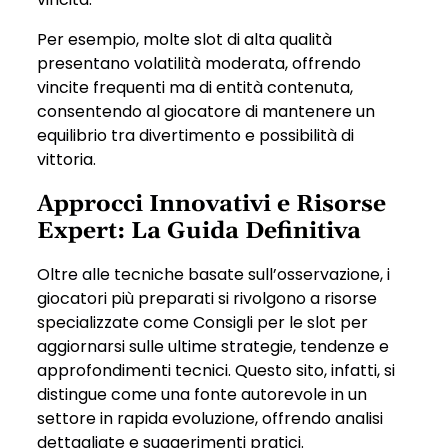
Per esempio, molte slot di alta qualità
presentano volatilità moderata, offrendo
vincite frequenti ma di entità contenuta,
consentendo al giocatore di mantenere un
equilibrio tra divertimento e possibilità di
vittoria.
Approcci Innovativi e Risorse
Expert: La Guida Definitiva
Oltre alle tecniche basate sull’osservazione, i
giocatori più preparati si rivolgono a risorse
specializzate come Consigli per le slot per
aggiornarsi sulle ultime strategie, tendenze e
approfondimenti tecnici. Questo sito, infatti, si
distingue come una fonte autorevole in un
settore in rapida evoluzione, offrendo analisi
dettagliate e suggerimenti pratici.