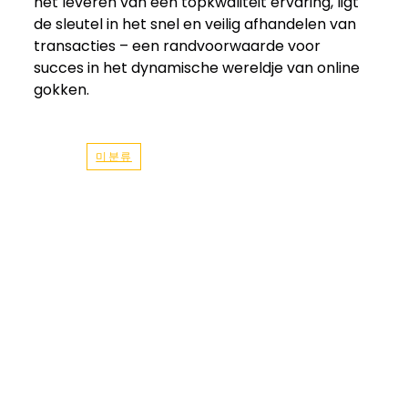
het leveren van een topkwaliteit ervaring, ligt
de sleutel in het snel en veilig afhandelen van
transacties – een randvoorwaarde voor
succes in het dynamische wereldje van online
gokken.
미분류