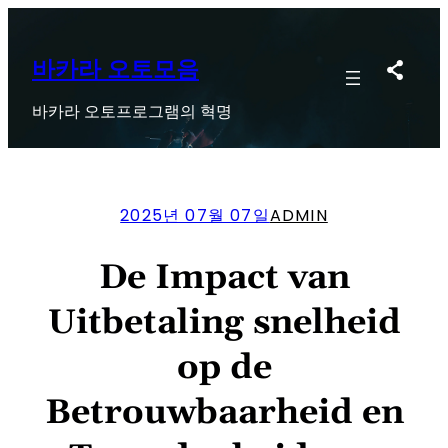
콘
텐
츠
바카라 오토모음
로
바카라 오토프로그램의 혁명
바
로
가
기
2025년 07월 07일
ADMIN
De Impact van
Uitbetaling snelheid
op de
Betrouwbaarheid en