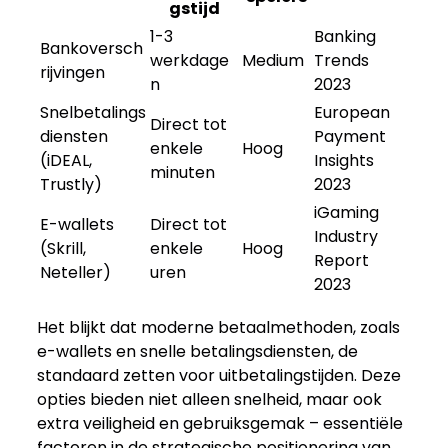
gstijd
1-3
Banking
Bankoversch
werkdage
Medium
Trends
rijvingen
n
2023
Snelbetalings
European
Direct tot
diensten
Payment
enkele
Hoog
(iDEAL,
Insights
minuten
Trustly)
2023
iGaming
E-wallets
Direct tot
Industry
(Skrill,
enkele
Hoog
Report
Neteller)
uren
2023
Het blijkt dat moderne betaalmethoden, zoals
e-wallets en snelle betalingsdiensten, de
standaard zetten voor uitbetalingstijden. Deze
opties bieden niet alleen snelheid, maar ook
extra veiligheid en gebruiksgemak – essentiële
factoren in de strategische positionering van