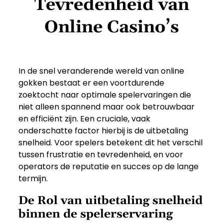
Tevredenheid van
Online Casino’s
In de snel veranderende wereld van online
gokken bestaat er een voortdurende
zoektocht naar optimale spelervaringen die
niet alleen spannend maar ook betrouwbaar
en efficiënt zijn. Een cruciale, vaak
onderschatte factor hierbij is de
uitbetaling
snelheid
. Voor spelers betekent dit het verschil
tussen frustratie en tevredenheid, en voor
operators de reputatie en succes op de lange
termijn.
De Rol van uitbetaling snelheid
binnen de spelerservaring