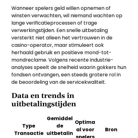
Wanneer spelers geld willen opnemen of
winsten verwachten, wil niemand wachten op
lange verificatieprocessen of trage
verwerkingstijden. Een snelle uitbetaling
versterkt niet alleen het vertrouwen in de
casino-operator, maar stimuleert ook
herhaald gebruik en positieve mond-tot-
mondreclame. Volgens recente industrie-
analyses speelt de snelheid waarin gokkers hun
fondsen ontvangen, een steeds grotere rol in
de beoordeling van de servicekwaliteit.
Data en trends in
uitbetalingstijden
Gemiddel
Optima
Type
de
al voor
Bron
Transactie
uitbetalin
spelers