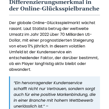
Differenzierungsmerkmal in
der Online-Glücksspielbranche
Der globale Online-Glücksspielmarkt wächst
rasant. Laut Statista betrug der weltweite
Umsatz im Jahr 2022 über 70 Milliarden US-
Dollar, mit einer prognostizierten Steigerung
von etwa 11% jährlich. In diesem volatilen
Umfeld ist der Kundenservice ein
entscheidender Faktor, der darüber bestimmt,
ob ein Player langfristig aktiv bleibt oder
abwandert.
“Ein hervorragender Kundenservice
schafft nicht nur Vertrauen, sondern sorgt
auch für eine positive Markenbindung, die
in einer Branche mit hohem Wettbewerb
unerlässlich ist.” –