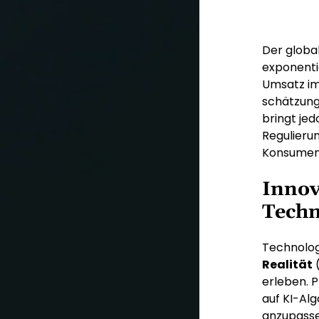
Der global
exponenti
Umsatz im
schätzun
bringt je
Regulierun
Konsument
Innov
Techn
Technolo
Realität
(
erleben. 
auf KI-Alg
anzupasse