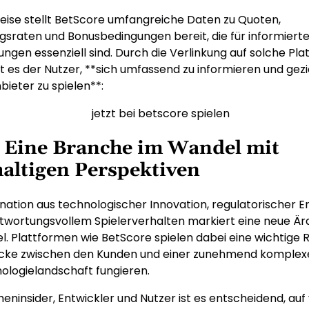
weise stellt BetScore umfangreiche Daten zu Quoten,
gsraten und Bonusbedingungen bereit, die für informiert
ngen essenziell sind. Durch die Verlinkung auf solche Pl
 es der Nutzer, **sich umfassend zu informieren und gezie
ieter zu spielen**:
jetzt bei betscore spielen
: Eine Branche im Wandel mit
altigen Perspektiven
nation aus technologischer Innovation, regulatorischer E
twortungsvollem Spielerverhalten markiert eine neue Är
l. Plattformen wie BetScore spielen dabei eine wichtige R
rücke zwischen den Kunden und einer zunehmend komplex
ologielandschaft fungieren.
eninsider, Entwickler und Nutzer ist es entscheidend, auf 