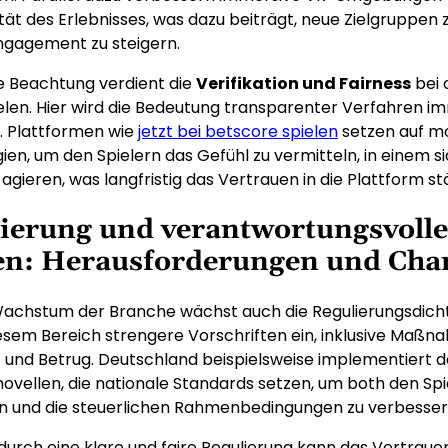
tät des Erlebnisses, was dazu beiträgt, neue Zielgruppen
ngagement zu steigern.
 Beachtung verdient die
Verifikation und Fairness
bei 
elen. Hier wird die Bedeutung transparenter Verfahren i
r. Plattformen wie
jetzt bei betscore spielen
setzen auf m
en, um den Spielern das Gefühl zu vermitteln, in einem s
agieren, was langfristig das Vertrauen in die Plattform st
ierung und verantwortungsvolle
en: Herausforderungen und Cha
achstum der Branche wächst auch die Regulierungsdich
diesem Bereich strengere Vorschriften ein, inklusive Maß
t und Betrug. Deutschland beispielsweise implementiert d
ovellen, die nationale Standards setzen, um both den Spi
n und die steuerlichen Rahmenbedingungen zu verbesser
durch eine klare und faire Regulierung kann das Vertraue