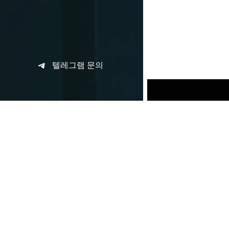
텔레그램 문의
PREVIOUS
De Rol van 
Online Casin
Diepgaande