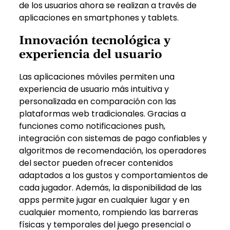
de los usuarios ahora se realizan a través de
aplicaciones en smartphones y tablets.
Innovación tecnológica y
experiencia del usuario
Las aplicaciones móviles permiten una
experiencia de usuario más intuitiva y
personalizada en comparación con las
plataformas web tradicionales. Gracias a
funciones como notificaciones push,
integración con sistemas de pago confiables y
algoritmos de recomendación, los operadores
del sector pueden ofrecer contenidos
adaptados a los gustos y comportamientos de
cada jugador. Además, la disponibilidad de las
apps permite jugar en cualquier lugar y en
cualquier momento, rompiendo las barreras
físicas y temporales del juego presencial o