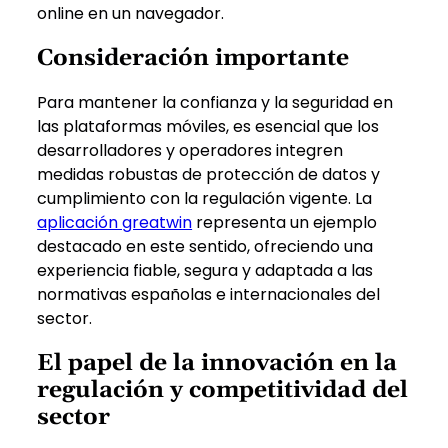
online en un navegador.
Consideración importante
Para mantener la confianza y la seguridad en
las plataformas móviles, es esencial que los
desarrolladores y operadores integren
medidas robustas de protección de datos y
cumplimiento con la regulación vigente. La
aplicación greatwin
representa un ejemplo
destacado en este sentido, ofreciendo una
experiencia fiable, segura y adaptada a las
normativas españolas e internacionales del
sector.
El papel de la innovación en la
regulación y competitividad del
sector