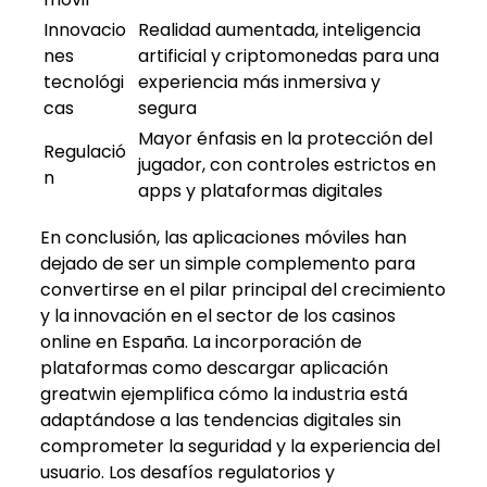
Innovacio
Realidad aumentada, inteligencia
nes
artificial y criptomonedas para una
tecnológi
experiencia más inmersiva y
cas
segura
Mayor énfasis en la protección del
Regulació
jugador, con controles estrictos en
n
apps y plataformas digitales
En conclusión, las aplicaciones móviles han
dejado de ser un simple complemento para
convertirse en el pilar principal del crecimiento
y la innovación en el sector de los casinos
online en España. La incorporación de
plataformas como descargar aplicación
greatwin ejemplifica cómo la industria está
adaptándose a las tendencias digitales sin
comprometer la seguridad y la experiencia del
usuario. Los desafíos regulatorios y