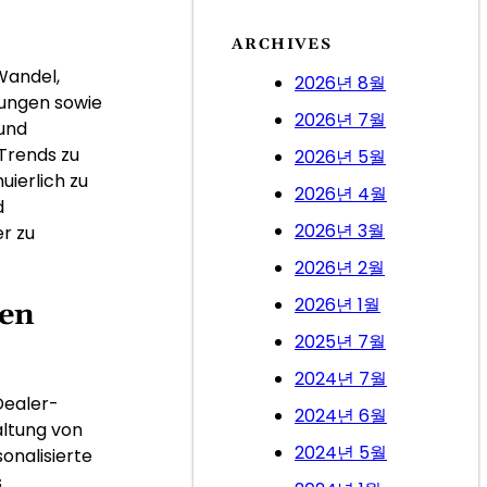
a
r
ARCHIVES
c
Wandel,
h
2026년 8월
rungen sowie
2026년 7월
 und
 Trends zu
2026년 5월
uierlich zu
2026년 4월
d
2026년 3월
r zu
2026년 2월
2026년 1월
ren
2025년 7월
2024년 7월
Dealer-
2024년 6월
altung von
2024년 5월
onalisierte
s