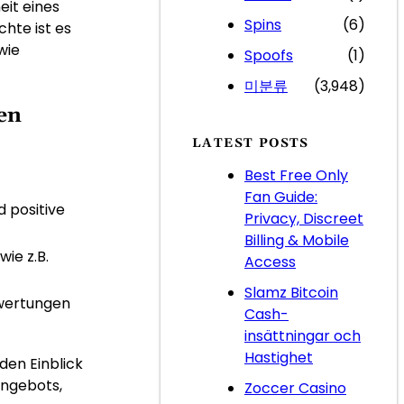
eit eines
Spins
(6)
hte ist es
wie
Spoofs
(1)
미분류
(3,948)
en
LATEST POSTS
Best Free Only
Fan Guide:
d positive
Privacy, Discreet
Billing & Mobile
wie z.B.
Access
Slamz Bitcoin
ewertungen
Cash-
insättningar och
Hastighet
den Einblick
Angebots,
Zoccer Casino