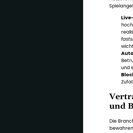
Spielange
Live
hoch
reali
fasts
wicht
Auto
Betr
und 
Bloc
Zufa
Vertr
und 
Die Branc
bewahren. 