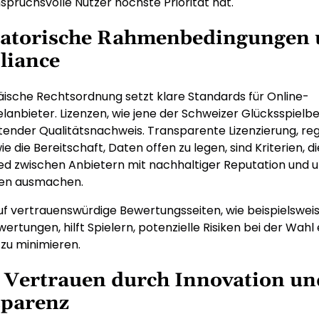
spruchsvolle Nutzer höchste Priorität hat.
latorische Rahmenbedingungen
liance
äische Rechtsordnung setzt klare Standards für Online-
lanbieter. Lizenzen, wie jene der Schweizer Glücksspielbe
tender Qualitätsnachweis. Transparente Lizenzierung, r
ie die Bereitschaft, Daten offen zu legen, sind Kriterien, d
ed zwischen Anbietern mit nachhaltiger Reputation und 
men ausmachen.
auf vertrauenswürdige Bewertungsseiten, wie beispielsweis
ertungen, hilft Spielern, potenzielle Risiken bei der Wahl 
 zu minimieren.
: Vertrauen durch Innovation un
sparenz