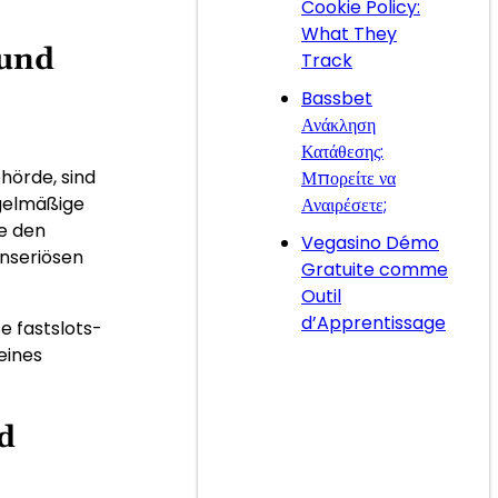
Cookie Policy:
What They
 und
Track
Bassbet
Ανάκληση
Κατάθεσης:
hörde, sind
Μπορείτε να
egelmäßige
Αναιρέσετε;
ie den
Vegasino Démo
unseriösen
Gratuite comme
Outil
d’Apprentissage
e fastslots-
eines
d