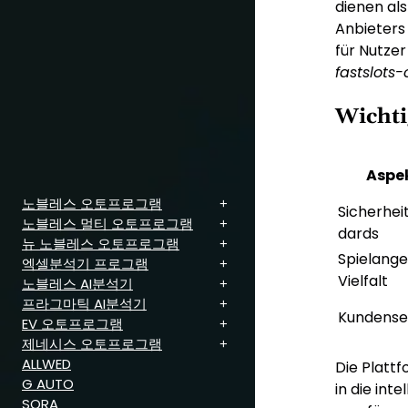
dienen als
Anbieters
für Nutzer
fastslots-
Wichti
Aspe
노블레스 오토프로그램
Sicherhei
노블레스 멀티 오토프로그램
dards
뉴 노블레스 오토프로그램
Spielang
엑셀분석기 프로그램
Vielfalt
노블레스 AI분석기
프라그마틱 AI분석기
Kundense
EV 오토프로그램
제네시스 오토프로그램
ALLWED
Die Plattf
G AUTO
in die int
SORA