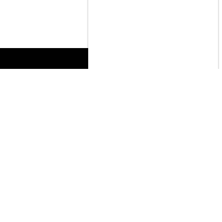
tätsstandards
strie: Ein
ansparenz und