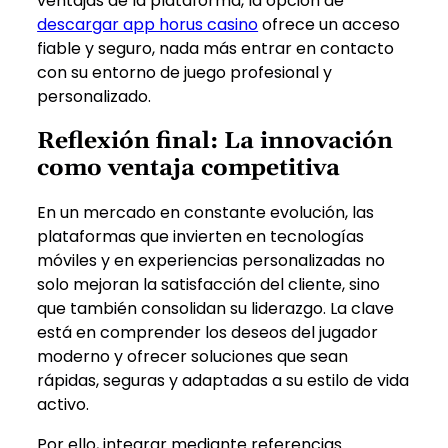
ventajas de la plataforma, la opción de
descargar app horus casino
ofrece un acceso
fiable y seguro, nada más entrar en contacto
con su entorno de juego profesional y
personalizado.
Reflexión final: La innovación
como ventaja competitiva
En un mercado en constante evolución, las
plataformas que invierten en tecnologías
móviles y en experiencias personalizadas no
solo mejoran la satisfacción del cliente, sino
que también consolidan su liderazgo. La clave
está en comprender los deseos del jugador
moderno y ofrecer soluciones que sean
rápidas, seguras y adaptadas a su estilo de vida
activo.
Por ello, integrar mediante referencias