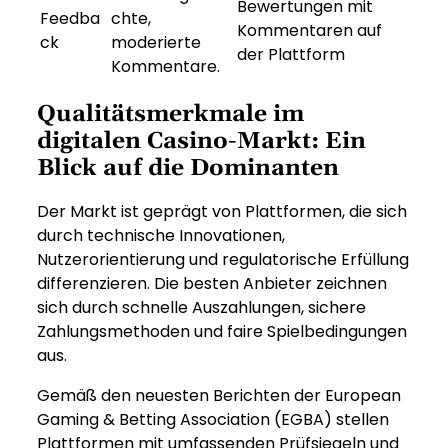
Bewertungen mit
Feedba
chte,
Kommentaren auf
ck
moderierte
der Plattform
Kommentare.
Qualitätsmerkmale im
digitalen Casino-Markt: Ein
Blick auf die Dominanten
Der Markt ist geprägt von Plattformen, die sich
durch technische Innovationen,
Nutzerorientierung und regulatorische Erfüllung
differenzieren. Die besten Anbieter zeichnen
sich durch schnelle Auszahlungen, sichere
Zahlungsmethoden und faire Spielbedingungen
aus.
Gemäß den neuesten Berichten der European
Gaming & Betting Association (EGBA) stellen
Plattformen mit umfassenden Prüfsiegeln und