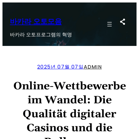
콘
텐
츠
바카라 오토모음
로
바카라 오토프로그램의 혁명
바
로
가
기
2025년 07월 07일
ADMIN
Online-Wettbewerbe
im Wandel: Die
Qualität digitaler
Casinos und die