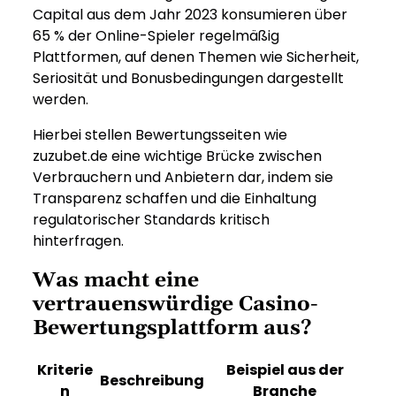
Capital aus dem Jahr 2023 konsumieren über
65 % der Online-Spieler regelmäßig
Plattformen, auf denen Themen wie Sicherheit,
Seriosität und Bonusbedingungen dargestellt
werden.
Hierbei stellen Bewertungsseiten wie
zuzubet.de eine wichtige Brücke zwischen
Verbrauchern und Anbietern dar, indem sie
Transparenz schaffen und die Einhaltung
regulatorischer Standards kritisch
hinterfragen.
Was macht eine
vertrauenswürdige Casino-
Bewertungsplattform aus?
Kriterie
Beispiel aus der
Beschreibung
n
Branche