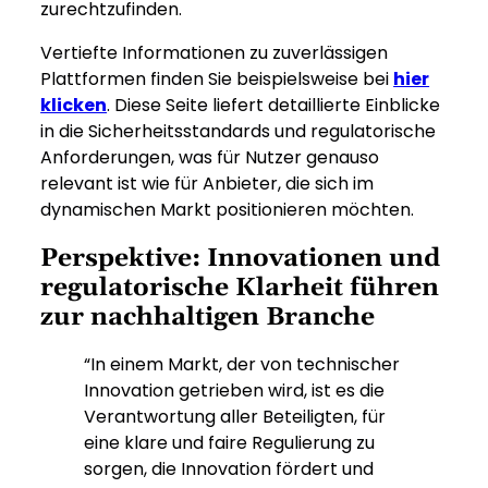
zurechtzufinden.
Vertiefte Informationen zu zuverlässigen
Plattformen finden Sie beispielsweise bei
hier
klicken
. Diese Seite liefert detaillierte Einblicke
in die Sicherheitsstandards und regulatorische
Anforderungen, was für Nutzer genauso
relevant ist wie für Anbieter, die sich im
dynamischen Markt positionieren möchten.
Perspektive: Innovationen und
regulatorische Klarheit führen
zur nachhaltigen Branche
“In einem Markt, der von technischer
Innovation getrieben wird, ist es die
Verantwortung aller Beteiligten, für
eine klare und faire Regulierung zu
sorgen, die Innovation fördert und