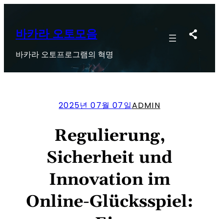
콘
텐
츠
바카라 오토모음
로
바카라 오토프로그램의 혁명
바
로
가
기
2025년 07월 07일
ADMIN
Regulierung,
Sicherheit und
Innovation im
Online-Glücksspiel: