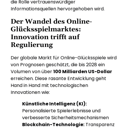
die Rolle vertrauenswürdiger
Informationsquellen hervorgehoben wird.
Der Wandel des Online-
Glücksspielmarktes:
Innovation trifft auf
Regulierung
Der globale Markt für Online-Glücksspiele wird
von Prognosen geschätzt, die bis 2028 ein
Volumen von über
100 Milliarden US-Dollar
erreichen. Diese rasante Entwicklung geht
Hand in Hand mit technologischen
Innovationen wie:
Künstliche Intelligenz (KI):
Personalisierte Spielerlebnisse und
verbesserte Sicherheitsmechanismen
Blockchain-Technologie:
Transparenz