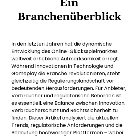
Ein
Branchenüberblick
In den letzten Jahren hat die dynamische
Entwicklung des Online-Glücksspielmarktes
weltweit erhebliche Aufmerksamkeit erregt.
Während Innovationen in Technologie und
Gameplay die Branche revolutionieren, steht
gleichzeitig die Regulierungslandschaft vor
bedeutenden Herausforderungen. Für Anbieter,
Verbraucher und regulatorische Behörden ist
es essentiell, eine Balance zwischen Innovation,
Verbraucherschutz und Rechtssicherheit zu
finden. Dieser Artikel analysiert die aktuellen
Trends, regulatorische Anforderungen und die
Bedeutung hochwertiger Plattformen – wobei