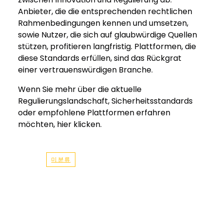
Anbieter, die die entsprechenden rechtlichen
Rahmenbedingungen kennen und umsetzen,
sowie Nutzer, die sich auf glaubwürdige Quellen
stützen, profitieren langfristig. Plattformen, die
diese Standards erfüllen, sind das Rückgrat
einer vertrauenswürdigen Branche.
Wenn Sie mehr über die aktuelle
Regulierungslandschaft, Sicherheitsstandards
oder empfohlene Plattformen erfahren
möchten, hier klicken.
미분류