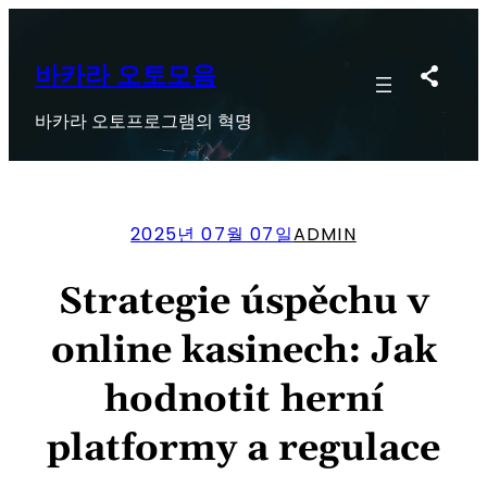
콘
텐
츠
바카라 오토모음
로
바카라 오토프로그램의 혁명
바
로
가
기
2025년 07월 07일
ADMIN
Strategie úspěchu v
online kasinech: Jak
hodnotit herní
platformy a regulace