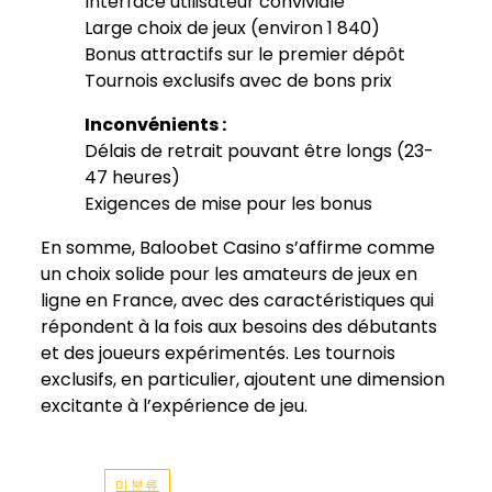
Interface utilisateur conviviale
Large choix de jeux (environ 1 840)
Bonus attractifs sur le premier dépôt
Tournois exclusifs avec de bons prix
Inconvénients :
Délais de retrait pouvant être longs (23-
47 heures)
Exigences de mise pour les bonus
En somme, Baloobet Casino s’affirme comme
un choix solide pour les amateurs de jeux en
ligne en France, avec des caractéristiques qui
répondent à la fois aux besoins des débutants
et des joueurs expérimentés. Les tournois
exclusifs, en particulier, ajoutent une dimension
excitante à l’expérience de jeu.
미분류