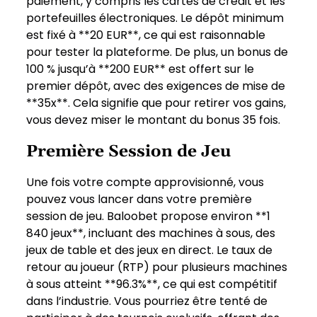
paiement, y compris les cartes de crédit et les
portefeuilles électroniques. Le dépôt minimum
est fixé à **20 EUR**, ce qui est raisonnable
pour tester la plateforme. De plus, un bonus de
100 % jusqu’à **200 EUR** est offert sur le
premier dépôt, avec des exigences de mise de
**35x**. Cela signifie que pour retirer vos gains,
vous devez miser le montant du bonus 35 fois.
Première Session de Jeu
Une fois votre compte approvisionné, vous
pouvez vous lancer dans votre première
session de jeu. Baloobet propose environ **1
840 jeux**, incluant des machines à sous, des
jeux de table et des jeux en direct. Le taux de
retour au joueur (RTP) pour plusieurs machines
à sous atteint **96.3%**, ce qui est compétitif
dans l’industrie. Vous pourriez être tenté de