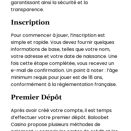
garantissant ainsi la sécurité et la
transparence.
Inscription
Pour commencer à jouer, l’inscription est
simple et rapide. Vous devez fournir quelques
informations de base, telles que votre nom,
votre adresse et votre date de naissance. Une
fois cette étape complétée, vous recevez un
e-mail de confirmation. Un point à noter : l’âge
minimum requis pour jouer est de 18 ans,
conformément à la réglementation française.
Premier Dépôt
Après avoir créé votre compte, il est temps
d’effectuer votre premier dépôt. Baloobet
Casino propose plusieurs méthodes de