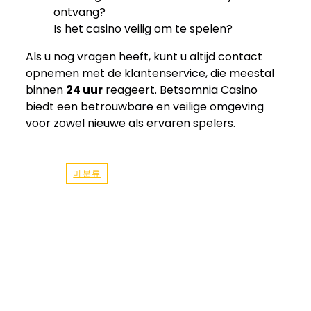
ontvang?
Is het casino veilig om te spelen?
Als u nog vragen heeft, kunt u altijd contact
opnemen met de klantenservice, die meestal
binnen
24 uur
reageert. Betsomnia Casino
biedt een betrouwbare en veilige omgeving
voor zowel nieuwe als ervaren spelers.
미분류