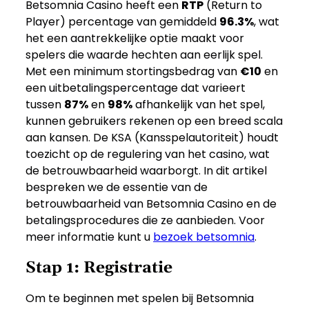
Betsomnia Casino heeft een
RTP
(Return to
Player) percentage van gemiddeld
96.3%
, wat
het een aantrekkelijke optie maakt voor
spelers die waarde hechten aan eerlijk spel.
Met een minimum stortingsbedrag van
€10
en
een uitbetalingspercentage dat varieert
tussen
87%
en
98%
afhankelijk van het spel,
kunnen gebruikers rekenen op een breed scala
aan kansen. De KSA (Kansspelautoriteit) houdt
toezicht op de regulering van het casino, wat
de betrouwbaarheid waarborgt. In dit artikel
bespreken we de essentie van de
betrouwbaarheid van Betsomnia Casino en de
betalingsprocedures die ze aanbieden. Voor
meer informatie kunt u
bezoek betsomnia
.
Stap 1: Registratie
Om te beginnen met spelen bij Betsomnia