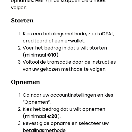
opnames. Hier zijn de stappen die u moet
volgen:
Storten
Kies een betalingsmethode, zoals iDEAL,
creditcard of een e-wallet.
Voer het bedrag in dat u wilt storten
(minimaal
€10
).
Voltooi de transactie door de instructies
van uw gekozen methode te volgen.
Opnemen
Ga naar uw accountinstellingen en kies
“Opnemen”.
Kies het bedrag dat u wilt opnemen
(minimaal
€20
).
Bevestig de opname en selecteer uw
betalingsmethode.