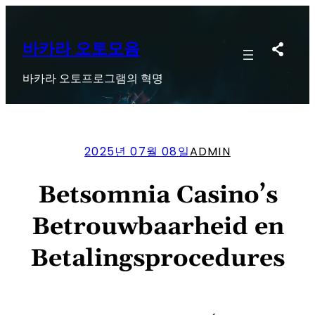
콘
텐
츠
바카라 오토모음
로
바카라 오토프로그램의 혁명
바
로
가
기
2025년 07월 08일
ADMIN
Betsomnia Casino’s
Betrouwbaarheid en
Betalingsprocedures