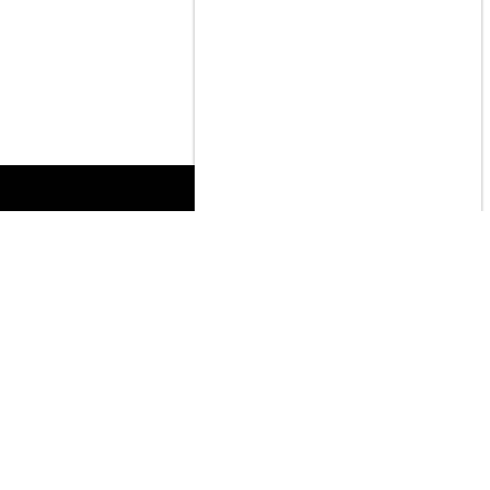
sekcję gier