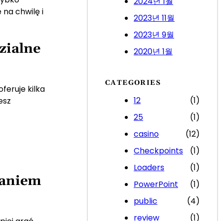
2024년 1월
 na chwilę i
2023년 11월
2023년 9월
zialne
2020년 1월
CATEGORIES
feruje kilka
12
(1)
esz
25
(1)
casino
(12)
Checkpoints
(1)
Loaders
(1)
raniem
PowerPoint
(1)
public
(4)
review
(1)