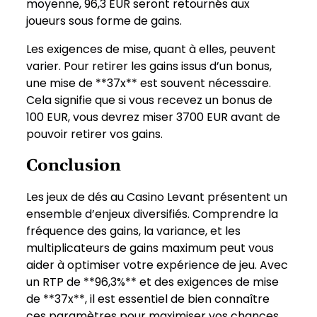
moyenne, 96,3 EUR seront retournés aux
joueurs sous forme de gains.
Les exigences de mise, quant à elles, peuvent
varier. Pour retirer les gains issus d’un bonus,
une mise de **37x** est souvent nécessaire.
Cela signifie que si vous recevez un bonus de
100 EUR, vous devrez miser 3700 EUR avant de
pouvoir retirer vos gains.
Conclusion
Les jeux de dés au Casino Levant présentent un
ensemble d’enjeux diversifiés. Comprendre la
fréquence des gains, la variance, et les
multiplicateurs de gains maximum peut vous
aider à optimiser votre expérience de jeu. Avec
un RTP de **96,3%** et des exigences de mise
de **37x**, il est essentiel de bien connaître
ces paramètres pour maximiser vos chances