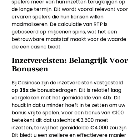
spelers meer van hun inzetten terugkrijgen op
de lange termijn. Dit wordt vooral relevant voor
ervaren spelers die hun kansen willen
maximaliseren. De calculatie van RTP is
gebaseerd op miljoenen spins, wat het een
betrouwbare maatstaf maakt voor de waarde
die een casino biedt.
Inzetvereisten: Belangrijk Voor
Bonussen
Bij Casinoso zijn de inzetvereisten vastgesteld
op
35x
de bonusbedragen. Dit is relatief laag
vergeleken met het gemiddelde van 40x. Dit
houdt in dat u minder hoeft in te zetten om uw
bonus vrij te spelen. Voor een bonus van €100
betekent dit dat u slechts €3.500 moet
inzetten, terwijl het gemiddelde €4.000 zou zijn.
Dit biedt u een snellere en effectievere manier