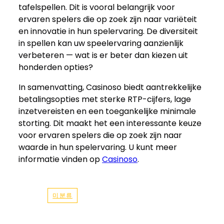
tafelspellen. Dit is vooral belangrijk voor
ervaren spelers die op zoek zijn naar variëteit
en innovatie in hun spelervaring. De diversiteit
in spellen kan uw speelervaring aanzienlijk
verbeteren — wat is er beter dan kiezen uit
honderden opties?
In samenvatting, Casinoso biedt aantrekkelijke
betalingsopties met sterke RTP-cijfers, lage
inzetvereisten en een toegankelijke minimale
storting. Dit maakt het een interessante keuze
voor ervaren spelers die op zoek zijn naar
waarde in hun spelervaring. U kunt meer
informatie vinden op
Casinoso
.
미분류