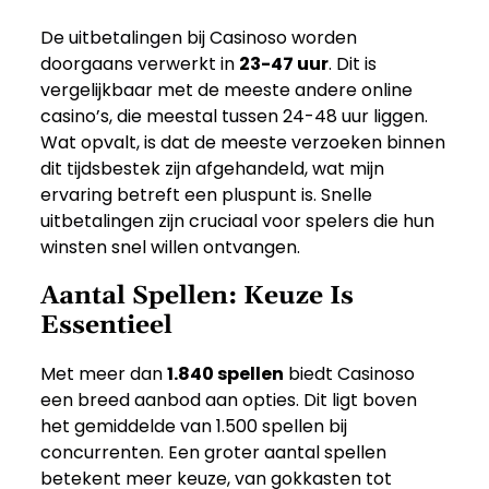
De uitbetalingen bij Casinoso worden
doorgaans verwerkt in
23-47 uur
. Dit is
vergelijkbaar met de meeste andere online
casino’s, die meestal tussen 24-48 uur liggen.
Wat opvalt, is dat de meeste verzoeken binnen
dit tijdsbestek zijn afgehandeld, wat mijn
ervaring betreft een pluspunt is. Snelle
uitbetalingen zijn cruciaal voor spelers die hun
winsten snel willen ontvangen.
Aantal Spellen: Keuze Is
Essentieel
Met meer dan
1.840 spellen
biedt Casinoso
een breed aanbod aan opties. Dit ligt boven
het gemiddelde van 1.500 spellen bij
concurrenten. Een groter aantal spellen
betekent meer keuze, van gokkasten tot