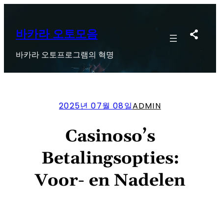
콘
텐
츠
바카라 오토모음
로
바카라 오토프로그램의 혁명
바
로
가
기
2025년 07월 08일
ADMIN
Casinoso’s
Betalingsopties:
Voor- en Nadelen