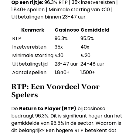
Op een rijtje:
96.3% RTP | 35x inzetvereisten |
1.840+ spellen | Minimale storting van €10 |
Uitbetalingen binnen 23-47 uur.
Kenmerk
Casinoso
Gemiddeld
RTP
96.3%
95.5%
Inzetvereisten
35x
40x
Minimale storting
€10
€20
Uitbetalingstijd
23-47 uur
24-48 uur
Aantal spellen
1.840+
1.500+
RTP: Een Voordeel Voor
Spelers
De
Return to Player (RTP)
bij Casinoso
bedraagt 96.3%. Dit is significant hoger dan het
gemiddelde van 95.5% in de sector. Waarom is
dit belangrijk? Een hogere RTP betekent dat