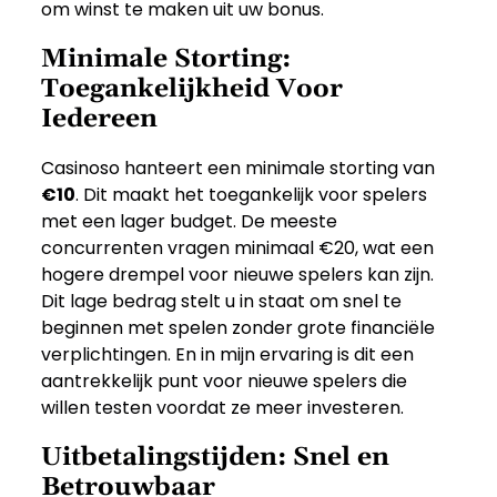
om winst te maken uit uw bonus.
Minimale Storting:
Toegankelijkheid Voor
Iedereen
Casinoso hanteert een minimale storting van
€10
. Dit maakt het toegankelijk voor spelers
met een lager budget. De meeste
concurrenten vragen minimaal €20, wat een
hogere drempel voor nieuwe spelers kan zijn.
Dit lage bedrag stelt u in staat om snel te
beginnen met spelen zonder grote financiële
verplichtingen. En in mijn ervaring is dit een
aantrekkelijk punt voor nieuwe spelers die
willen testen voordat ze meer investeren.
Uitbetalingstijden: Snel en
Betrouwbaar