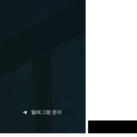
텔레그램 문의
PREVIOUS