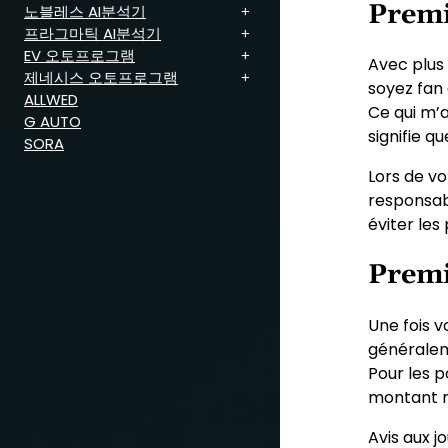
Premi
노블레스 AI분석기
프라그마틱 AI분석기
EV 오토프로그램
Avec plus 
제네시스 오토프로그램
soyez fan 
ALLWED
Ce qui m’a
G AUTO
signifie q
SORA
Lors de vo
responsabl
éviter les
Premi
Une fois v
généraleme
Pour les p
montant m
Avis aux j