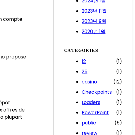
2024년 1월
2023년 11월
 un compte
2023년 9월
2020년 1월
CATEGORIES
ino propose
12
(1)
25
(1)
casino
(12)
Checkpoints
(1)
Loaders
(1)
dépôt
x offres de
PowerPoint
(1)
la plupart
public
(5)
review
(1)