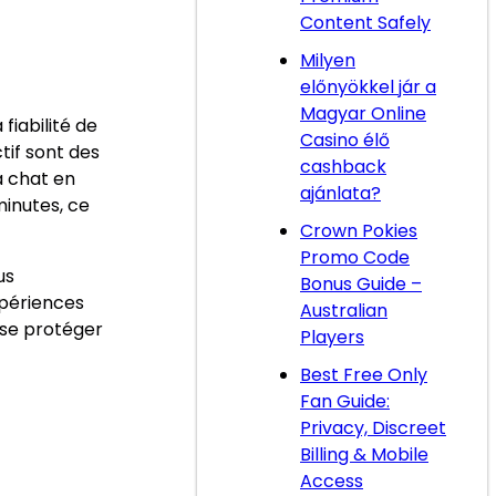
Content Safely
Milyen
előnyökkel jár a
Magyar Online
fiabilité de
Casino élő
tif sont des
cashback
ia chat en
ajánlata?
minutes, ce
Crown Pokies
Promo Code
us
Bonus Guide –
xpériences
Australian
 se protéger
Players
Best Free Only
Fan Guide:
Privacy, Discreet
Billing & Mobile
Access