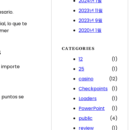
2024년 1월
2023년 11월
sario.
2023년 9월
al, lo que te
2020년 1월
imer
CATEGORIES
s
12
(1)
l importe
25
(1)
casino
(12)
Checkpoints
(1)
os puntos se
Loaders
(1)
PowerPoint
(1)
public
(4)
review
(1)