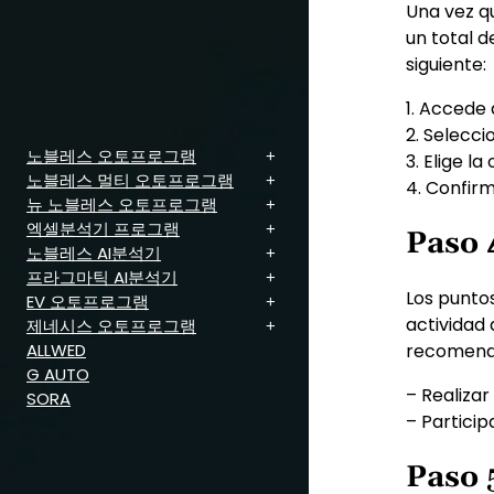
Una vez qu
un total d
siguiente:
1. Accede 
2. Selecci
노블레스 오토프로그램
3. Elige l
노블레스 멀티 오토프로그램
4. Confirm
뉴 노블레스 오토프로그램
엑셀분석기 프로그램
Paso 
노블레스 AI분석기
프라그마틱 AI분석기
Los puntos
EV 오토프로그램
actividad 
제네시스 오토프로그램
ALLWED
recomend
G AUTO
– Realiza
SORA
– Partici
Paso 