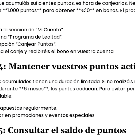
e acumuláis suficientes puntos, es hora de canjearlos. Ne
e **1.000 puntos** para obtener **€10** en bonos. El pro
a la sección de “Mi Cuenta”.
ona “Programa de Lealtad”.
a opción “Canjear Puntos”.
a el canje y recibiréis el bono en vuestra cuenta.
4: Mantener vuestros puntos act
 acumulados tienen una duración limitada. Si no realizáis
durante **6 meses**, los puntos caducan. Para evitar per
able:
r apuestas regularmente.
par en promociones y eventos especiales.
5: Consultar el saldo de puntos