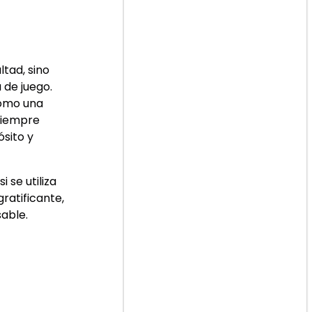
tad, sino
 de juego.
como una
Siempre
sito y
 se utiliza
ratificante,
able.