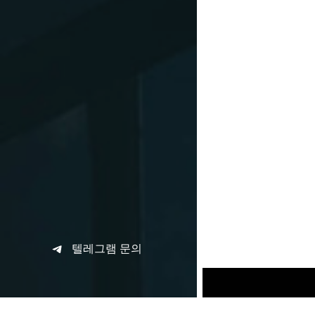
텔레그램 문의
PREVIOUS