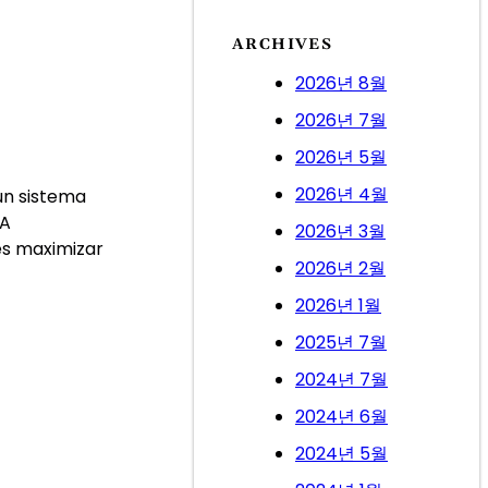
a
r
ARCHIVES
c
h
2026년 8월
2026년 7월
2026년 5월
2026년 4월
un sistema
 A
2026년 3월
es maximizar
2026년 2월
2026년 1월
2025년 7월
2024년 7월
2024년 6월
2024년 5월