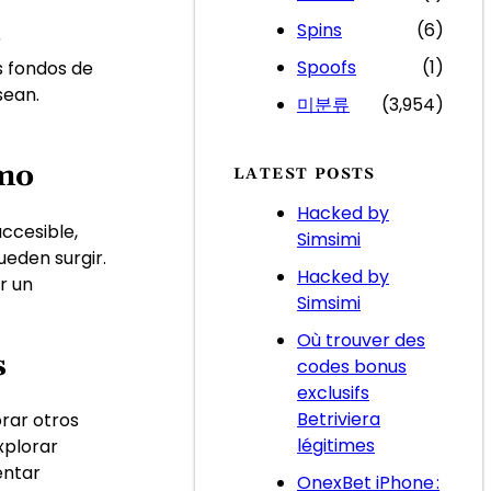
Spins
(6)
r
Spoofs
(1)
s fondos de
sean.
미분류
(3,954)
imo
LATEST POSTS
Hacked by
ccesible,
Simsimi
eden surgir.
Hacked by
r un
Simsimi
Où trouver des
s
codes bonus
exclusifs
Betriviera
rar otros
légitimes
xplorar
entar
OnexBet iPhone :