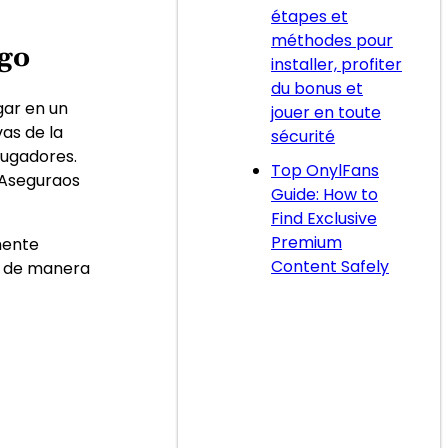
étapes et
méthodes pour
ego
installer, profiter
du bonus et
gar en un
jouer en toute
as de la
sécurité
jugadores.
Top OnylFans
 Aseguraos
Guide: How to
Find Exclusive
Premium
mente
Content Safely
is de manera