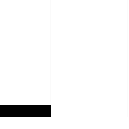
mocje w