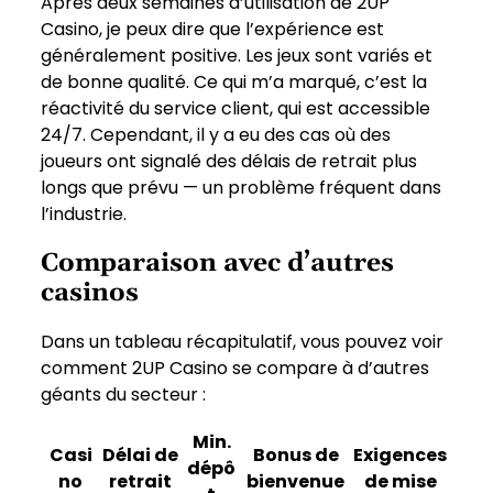
Après deux semaines d’utilisation de 2UP
Casino, je peux dire que l’expérience est
généralement positive. Les jeux sont variés et
de bonne qualité. Ce qui m’a marqué, c’est la
réactivité du service client, qui est accessible
24/7. Cependant, il y a eu des cas où des
joueurs ont signalé des délais de retrait plus
longs que prévu — un problème fréquent dans
l’industrie.
Comparaison avec d’autres
casinos
Dans un tableau récapitulatif, vous pouvez voir
comment 2UP Casino se compare à d’autres
géants du secteur :
Min.
Casi
Délai de
Bonus de
Exigences
dépô
no
retrait
bienvenue
de mise