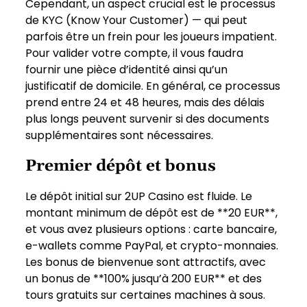
Cependant, un aspect crucial est le processus
de KYC (Know Your Customer) — qui peut
parfois être un frein pour les joueurs impatient.
Pour valider votre compte, il vous faudra
fournir une pièce d’identité ainsi qu’un
justificatif de domicile. En général, ce processus
prend entre 24 et 48 heures, mais des délais
plus longs peuvent survenir si des documents
supplémentaires sont nécessaires.
Premier dépôt et bonus
Le dépôt initial sur 2UP Casino est fluide. Le
montant minimum de dépôt est de **20 EUR**,
et vous avez plusieurs options : carte bancaire,
e-wallets comme PayPal, et crypto-monnaies.
Les bonus de bienvenue sont attractifs, avec
un bonus de **100% jusqu’à 200 EUR** et des
tours gratuits sur certaines machines à sous.