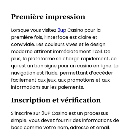
Première impression
Lorsque vous visitez
2up
Casino pour la
première fois, l’interface est claire et
conviviale. Les couleurs vives et le design
moderne attirent immédiatement l’œil. De
plus, la plateforme se charge rapidement, ce
qui est un bon signe pour un casino en ligne. La
navigation est fluide, permettant d’accéder
facilement aux jeux, aux promotions et aux
informations sur les paiements.
Inscription et vérification
S’inscrire sur 2UP Casino est un processus
simple. Vous devez fournir des informations de
base comme votre nom, adresse et email.