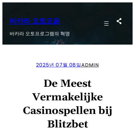
콘
텐
츠
바카라 오토모음
로
바카라 오토프로그램의 혁명
바
로
가
기
2025년 07월 08일
ADMIN
De Meest
Vermakelijke
Casinospellen bij
Blitzbet