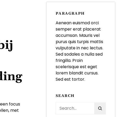
PARAGRAPH
Aenean euismod orci
semper erat placerat
accumsan. Mauris vel
bij
purus quis turpis mattis
vulputate in nec lectus.
Sed sodales a nulla sed
fringilla. Proin
scelerisque est eget
ding
lorem blandit cursus.
Sed est tortor.
SEARCH
 een focus
S
ellen, met
e