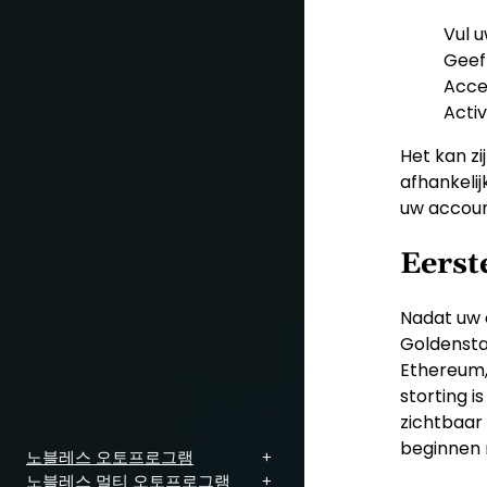
Vul u
Geef 
Acce
Acti
Het kan zi
afhankelij
uw accoun
Eerst
Nadat uw 
Goldensta
Ethereum,
storting i
zichtbaar
beginnen 
노블레스 오토프로그램
노블레스 멀티 오토프로그램