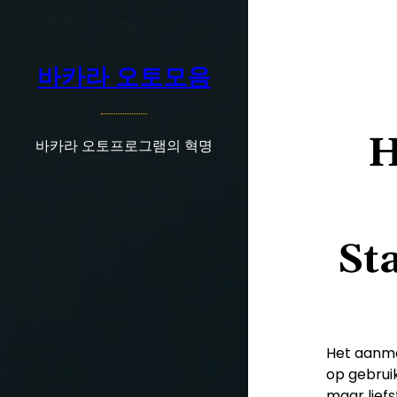
콘
텐
츠
바카라 오토모음
로
바
로
H
가
바카라 오토프로그램의 혁명
기
St
Het aanme
op gebruik
maar lief