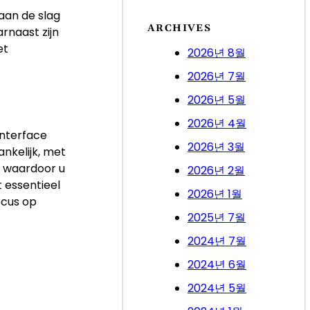
a
aan de slag
r
ARCHIVES
arnaast zijn
c
et
h
2026년 8월
2026년 7월
2026년 5월
2026년 4월
interface
2026년 3월
nkelijk, met
, waardoor u
2026년 2월
t essentieel
2026년 1월
ocus op
2025년 7월
2024년 7월
2024년 6월
2024년 5월