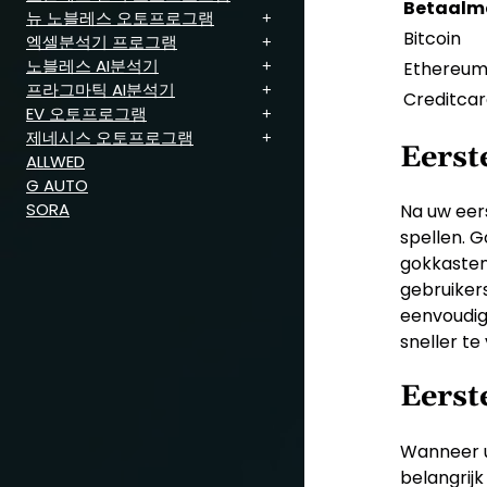
Betaalm
뉴 노블레스 오토프로그램
Bitcoin
엑셀분석기 프로그램
노블레스 AI분석기
Ethereu
프라그마틱 AI분석기
Creditca
EV 오토프로그램
제네시스 오토프로그램
Eerst
ALLWED
G AUTO
SORA
Na uw eers
spellen. 
gokkasten,
gebruikers
eenvoudig 
sneller te
Eers
Wanneer u
belangrij