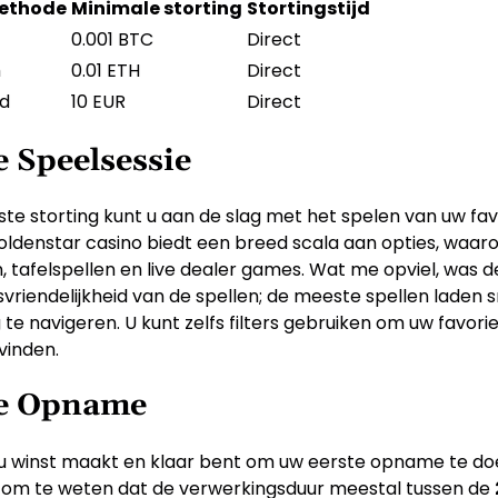
ethode
Minimale storting
Stortingstijd
0.001 BTC
Direct
m
0.01 ETH
Direct
rd
10 EUR
Direct
e Speelsessie
te storting kunt u aan de slag met het spelen van uw fav
Goldenstar casino biedt een breed scala aan opties, waar
 tafelspellen en live dealer games. Wat me opviel, was d
vriendelijkheid van de spellen; de meeste spellen laden sn
te navigeren. U kunt zelfs filters gebruiken om uw favor
 vinden.
te Opname
 winst maakt en klaar bent om uw eerste opname te doen
k om te weten dat de verwerkingsduur meestal tussen de