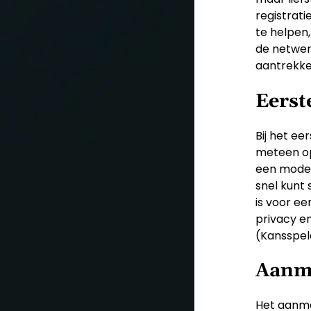
registrat
te helpen
de netwer
aantrekke
Eerst
Bij het ee
meteen op
een moder
snel kunt 
is voor e
privacy en
(Kansspel
Aanm
Het aanme