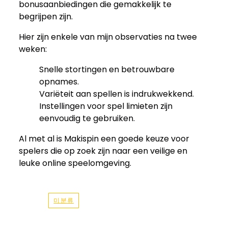
bonusaanbiedingen die gemakkelijk te
begrijpen zijn.
Hier zijn enkele van mijn observaties na twee
weken:
Snelle stortingen en betrouwbare
opnames.
Variëteit aan spellen is indrukwekkend.
Instellingen voor spel limieten zijn
eenvoudig te gebruiken.
Al met al is Makispin een goede keuze voor
spelers die op zoek zijn naar een veilige en
leuke online speelomgeving.
미분류