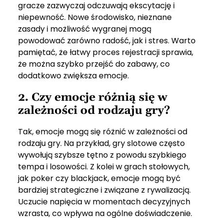
gracze zazwyczaj odczuwają ekscytację i
niepewność. Nowe środowisko, nieznane
zasady i możliwość wygranej mogą
powodować zarówno radość, jak i stres. Warto
pamiętać, że łatwy proces rejestracji sprawia,
że można szybko przejść do zabawy, co
dodatkowo zwiększa emocje.
2. Czy emocje różnią się w
zależności od rodzaju gry?
Tak, emocje mogą się różnić w zależności od
rodzaju gry. Na przykład, gry slotowe często
wywołują szybsze tętno z powodu szybkiego
tempa i losowości. Z kolei w grach stołowych,
jak poker czy blackjack, emocje mogą być
bardziej strategiczne i związane z rywalizacją.
Uczucie napięcia w momentach decyzyjnych
wzrasta, co wpływa na ogólne doświadczenie.