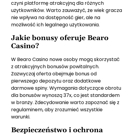
czyni platformę atrakcyjną dla różnych
użytkowników. Warto zauważyć, że wiek gracza
nie wpływa na dostępność gier, ale na
możliwość ich legalnego użytkowania.
Jakie bonusy oferuje Bearo
Casino?
W Bearo Casino nowe osoby mogą skorzystać
z atrakcyjnych bonusów powitalnych.
Zazwyczaj oferta obejmuje bonus od
pierwszego depozytu oraz dodatkowe
darmowe spiny. Wymagania dotyczące obrotu
dla bonusów wynoszą 37x, co jest standardem
w branży. Zdecydowanie warto zapoznać się z
regulaminem, aby zrozumieć wszystkie
warunki.
Bezpieczeństwo i ochrona