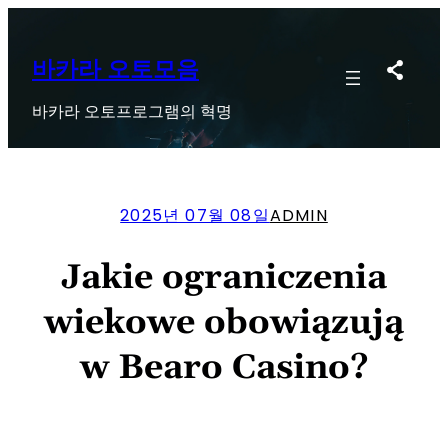
콘
텐
츠
바카라 오토모음
로
바카라 오토프로그램의 혁명
바
로
가
기
2025년 07월 08일
ADMIN
Jakie ograniczenia
wiekowe obowiązują
w Bearo Casino?