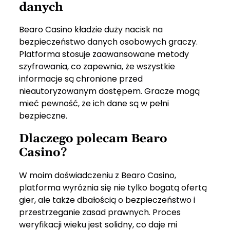
danych
Bearo Casino kładzie duży nacisk na
bezpieczeństwo danych osobowych graczy.
Platforma stosuje zaawansowane metody
szyfrowania, co zapewnia, że wszystkie
informacje są chronione przed
nieautoryzowanym dostępem. Gracze mogą
mieć pewność, że ich dane są w pełni
bezpieczne.
Dlaczego polecam Bearo
Casino?
W moim doświadczeniu z Bearo Casino,
platforma wyróżnia się nie tylko bogatą ofertą
gier, ale także dbałością o bezpieczeństwo i
przestrzeganie zasad prawnych. Proces
weryfikacji wieku jest solidny, co daje mi