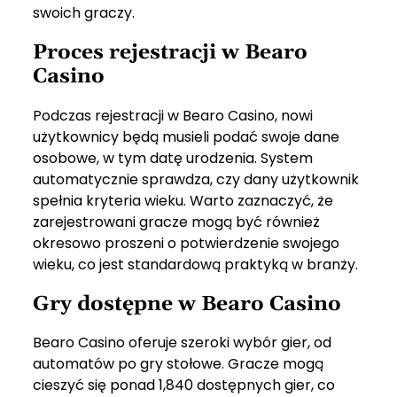
swoich graczy.
Proces rejestracji w Bearo
Casino
Podczas rejestracji w Bearo Casino, nowi
użytkownicy będą musieli podać swoje dane
osobowe, w tym datę urodzenia. System
automatycznie sprawdza, czy dany użytkownik
spełnia kryteria wieku. Warto zaznaczyć, że
zarejestrowani gracze mogą być również
okresowo proszeni o potwierdzenie swojego
wieku, co jest standardową praktyką w branży.
Gry dostępne w Bearo Casino
Bearo Casino oferuje szeroki wybór gier, od
automatów po gry stołowe. Gracze mogą
cieszyć się ponad 1,840 dostępnych gier, co