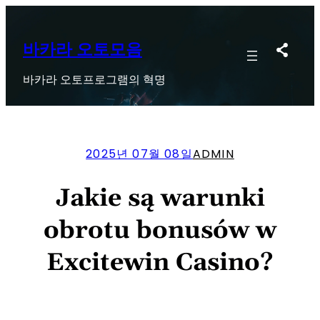
콘
텐
츠
바카라 오토모음
로
바카라 오토프로그램의 혁명
바
로
가
기
2025년 07월 08일
ADMIN
Jakie są warunki
obrotu bonusów w
Excitewin Casino?