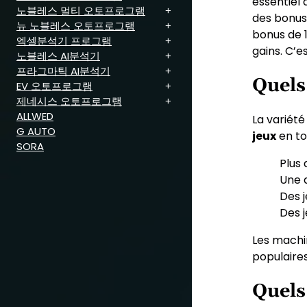
essentiel 
노블레스 멀티 오토프로그램
des bonus
뉴 노블레스 오토프로그램
bonus de 1
엑셀분석기 프로그램
gains. C’e
노블레스 AI분석기
프라그마틱 AI분석기
Quels
EV 오토프로그램
제네시스 오토프로그램
ALLWED
La variété
G AUTO
jeux
en tot
SORA
Plus 
Une 
Des j
Des j
Les machin
populaires
Quels 