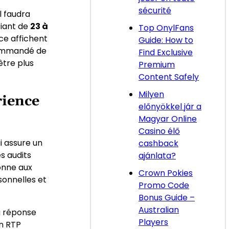
sécurité
l faudra
riant de
23 à
Top OnylFans
ce affichent
Guide: How to
ecommandé de
Find Exclusive
être plus
Premium
Content Safely
Milyen
rience
előnyökkel jár a
Magyar Online
Casino élő
i assure un
cashback
s audits
ajánlata?
donne aux
Crown Pokies
sonnelles et
Promo Code
Bonus Guide –
Australian
La réponse
Players
un RTP