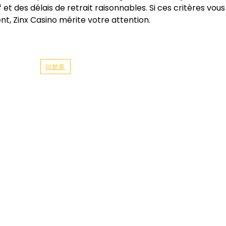
 et des délais de retrait raisonnables. Si ces critères vous
t, Zinx Casino mérite votre attention.
미분류