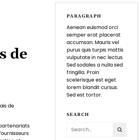
PARAGRAPH
Aenean euismod orci
semper erat placerat
accumsan. Mauris vel
s de
purus quis turpis mattis
vulputate in nec lectus.
Sed sodales a nulla sed
fringilla. Proin
scelerisque est eget
lorem blandit cursus.
Sed est tortor.
ais de
SEARCH
S
 partenariats
e
 fournisseurs