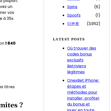
la plupart
evez un
Spins
(6)
irer vos
Spoofs
(1)
e à 35x.
미분류
(3,952)
LATEST POSTS
ron
1 840
Où trouver des
codes bonus
exclusifs
Betriviera
légitimes
OnexBet iPhone :
étapes et
s titres
méthodes pour
installer, profiter
imites ?
du bonus et
jouer en toute