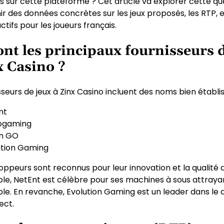
s sur cette plateforme ? Cet article va explorer cette qu
ir des données concrètes sur les jeux proposés, les RTP, et
ctifs pour les joueurs français.
ont les principaux fournisseurs 
x Casino ?
sseurs de jeux à Zinx Casino incluent des noms bien établ
nt
ogaming
’n GO
ution Gaming
ppeurs sont reconnus pour leur innovation et la qualité de
le, NetEnt est célèbre pour ses machines à sous attraya
ble. En revanche, Evolution Gaming est un leader dans le
ect.