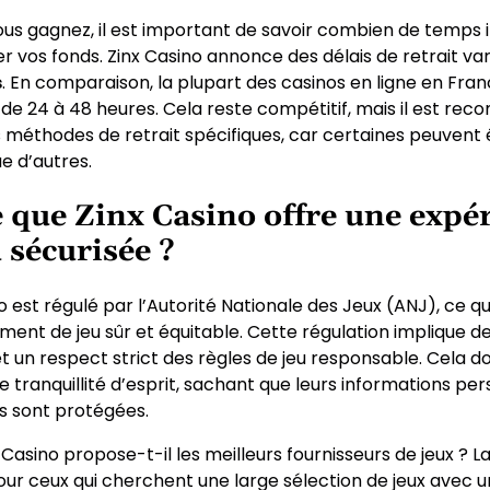
us gagnez, il est important de savoir combien de temps i
er vos fonds. Zinx Casino annonce des délais de retrait va
s
. En comparaison, la plupart des casinos en ligne en Fran
 de 24 à 48 heures. Cela reste compétitif, mais il est r
es méthodes de retrait spécifiques, car certaines peuvent 
e d’autres.
e que Zinx Casino offre une expé
 sécurisée ?
o est régulé par l’Autorité Nationale des Jeux (ANJ), ce qu
ent de jeu sûr et équitable. Cette régulation implique de
et un respect strict des règles de jeu responsable. Cela 
e tranquillité d’esprit, sachant que leurs informations per
s sont protégées.
x Casino propose-t-il les meilleurs fournisseurs de jeux ? 
 pour ceux qui cherchent une large sélection de jeux avec 