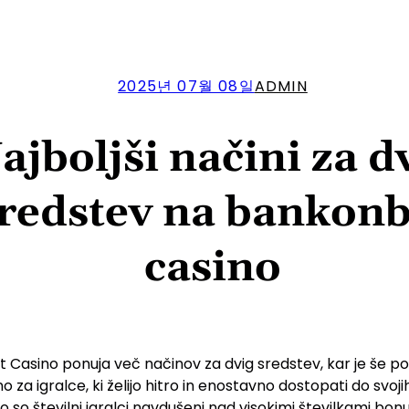
2025년 07월 08일
ADMIN
ajboljši načini za d
redstev na bankonb
casino
 Casino ponuja več načinov za dvig sredstev, kar je še p
a igralce, ki želijo hitro in enostavno dostopati do svoji
so številni igralci navdušeni nad visokimi številkami bonu