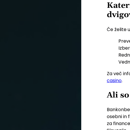
Kater
dvigo
Če želite 
Preve
Izber
Redno
Vedn
Za več inf
casino
.
Ali s
Bankonbet
osebni in f
za finance