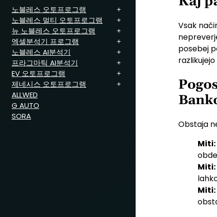
Kaj p
노블레스 오토프로그램
노블레스 멀티 오토프로그램
Vsak nači
뉴 노블레스 오토프로그램
nepreverje
엑셀분석기 프로그램
posebej p
노블레스 AI분석기
razlikujej
프라그마틱 AI분석기
EV 오토프로그램
Pogos
제네시스 오토프로그램
ALLWED
Banko
G AUTO
SORA
Obstaja nek
Miti:
obdel
Miti:
lahko
Miti:
obsta