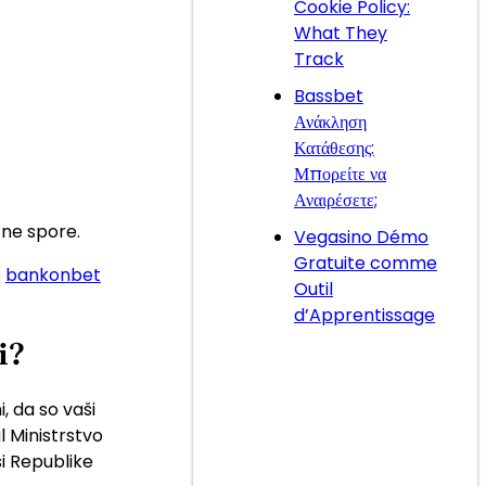
Cookie Policy:
What They
Track
Bassbet
Ανάκληση
Κατάθεσης:
Μπορείτε να
Αναιρέσετε;
ne spore.
Vegasino Démo
Gratuite comme
e
bankonbet
Outil
d’Apprentissage
i?
 da so vaši
al Ministrstvo
si Republike