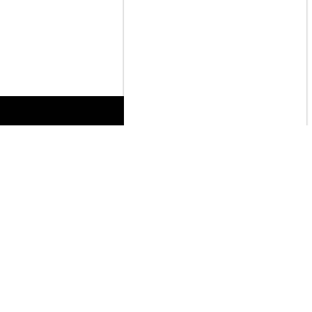
 aux Tournois