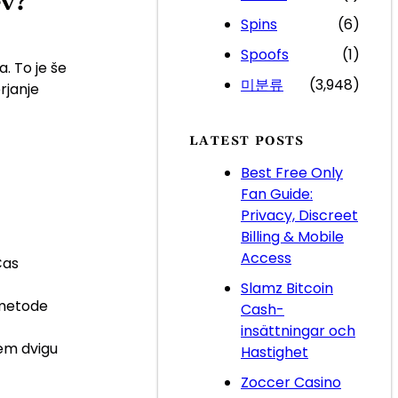
ev?
Spins
(6)
Spoofs
(1)
. To je še
미분류
(3,948)
rjanje
LATEST POSTS
Best Free Only
Fan Guide:
Privacy, Discreet
Billing & Mobile
Access
Čas
Slamz Bitcoin
 metode
Cash-
insättningar och
kem dvigu
Hastighet
Zoccer Casino