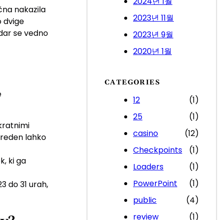
2024년 1월
čna nakazila
2023년 11월
o dvige
ndar se vedno
2023년 9월
2020년 1월
CATEGORIES
e
12
(1)
25
(1)
kratnimi
casino
(12)
preden lahko
Checkpoints
(1)
, ki ga
Loaders
(1)
PowerPoint
(1)
3 do 31 urah,
public
(4)
review
(1)