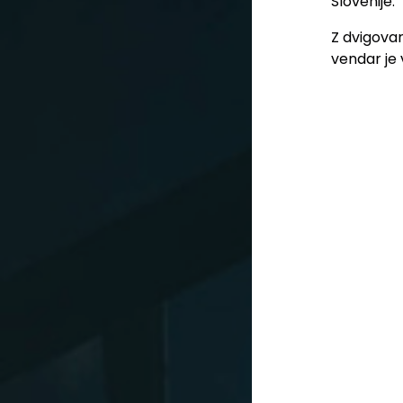
Slovenije.
Z dvigovan
vendar je 