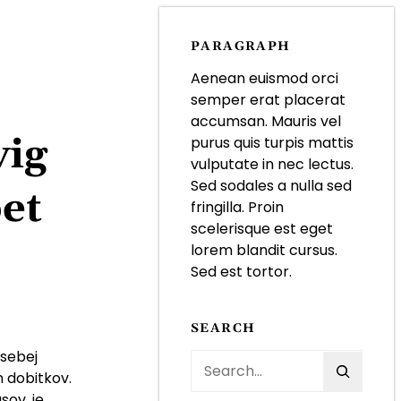
PARAGRAPH
Aenean euismod orci
semper erat placerat
accumsan. Mauris vel
vig
purus quis turpis mattis
vulputate in nec lectus.
Sed sodales a nulla sed
et
fringilla. Proin
scelerisque est eget
lorem blandit cursus.
Sed est tortor.
SEARCH
osebej
S
h dobitkov.
e
sov, je