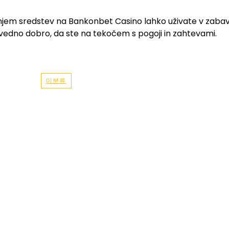
jem sredstev na Bankonbet Casino lahko uživate v zabavi 
vedno dobro, da ste na tekočem s pogoji in zahtevami.
미분류