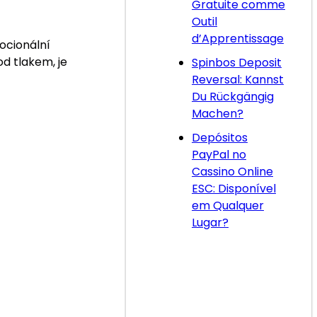
Gratuite comme
Outil
d’Apprentissage
mocionální
d tlakem, je
Spinbos Deposit
Reversal: Kannst
Du Rückgängig
Machen?
Depósitos
PayPal no
Cassino Online
ESC: Disponível
em Qualquer
Lugar?