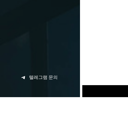
텔레그램 문의
PREVIOUS
Maisonroll
–