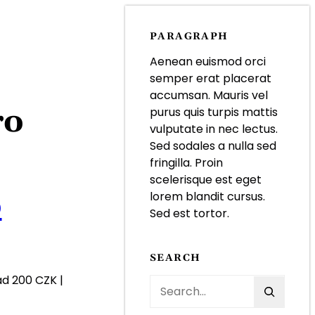
PARAGRAPH
Aenean euismod orci
semper erat placerat
accumsan. Mauris vel
ro
purus quis turpis mattis
vulputate in nec lectus.
Sed sodales a nulla sed
fringilla. Proin
scelerisque est eget
o
lorem blandit cursus.
Sed est tortor.
SEARCH
ad 200 CZK |
S
e