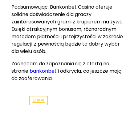
Podsumowując, Bankonbet Casino oferuje
solidne doświadczenie dla graczy
zainteresowanych grami z krupierem na żywo.
Dzięki atrakcyjnym bonusom, różnorodnym
metodom płatności i przejrzystości w zakresie
regulacji, z pewnością będzie to dobry wybór
dla wielu osób.
Zachęcam do zapoznania się z ofertą na
stronie
bankonbet
i odkrycia, co jeszcze mają
do zaoferowania.
미분류