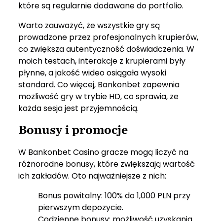
które są regularnie dodawane do portfolio.
Warto zauważyć, że wszystkie gry są
prowadzone przez profesjonalnych krupierów,
co zwiększa autentyczność doświadczenia. W
moich testach, interakcje z krupierami były
płynne, a jakość wideo osiągała wysoki
standard. Co więcej, Bankonbet zapewnia
możliwość gry w trybie HD, co sprawia, że
każda sesja jest przyjemnością.
Bonusy i promocje
W Bankonbet Casino gracze mogą liczyć na
różnorodne bonusy, które zwiększają wartość
ich zakładów. Oto najważniejsze z nich:
Bonus powitalny: 100% do 1,000 PLN przy
pierwszym depozycie.
Codzienne bonusy: możliwość uzyskania