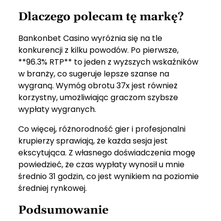
Dlaczego polecam tę markę?
Bankonbet Casino wyróżnia się na tle
konkurencji z kilku powodów. Po pierwsze,
**96.3% RTP** to jeden z wyższych wskaźników
w branży, co sugeruje lepsze szanse na
wygraną. Wymóg obrotu 37x jest również
korzystny, umożliwiając graczom szybsze
wypłaty wygranych.
Co więcej, różnorodność gier i profesjonalni
krupierzy sprawiają, że każda sesja jest
ekscytująca. Z własnego doświadczenia mogę
powiedzieć, że czas wypłaty wynosił u mnie
średnio 31 godzin, co jest wynikiem na poziomie
średniej rynkowej.
Podsumowanie