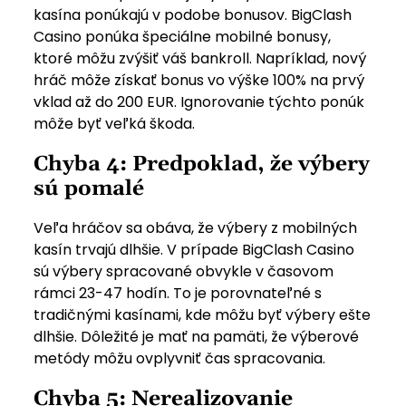
kasína ponúkajú v podobe bonusov. BigClash
Casino ponúka špeciálne mobilné bonusy,
ktoré môžu zvýšiť váš bankroll. Napríklad, nový
hráč môže získať bonus vo výške 100% na prvý
vklad až do 200 EUR. Ignorovanie týchto ponúk
môže byť veľká škoda.
Chyba 4: Predpoklad, že výbery
sú pomalé
Veľa hráčov sa obáva, že výbery z mobilných
kasín trvajú dlhšie. V prípade BigClash Casino
sú výbery spracované obvykle v časovom
rámci 23-47 hodín. To je porovnateľné s
tradičnými kasínami, kde môžu byť výbery ešte
dlhšie. Dôležité je mať na pamäti, že výberové
metódy môžu ovplyvniť čas spracovania.
Chyba 5: Nerealizovanie