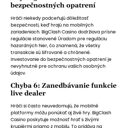
bezpečnostných opatrení
Hráči niekedy podceňujú dôležitosť
bezpečnosti, keď hrajú na mobilných
zariadeniach. BigClash Casino dodržiava prísne
regulácie stanovené Úradom pre reguláciu
hazardných hier, čo znamená, že všetky
transakcie sú šifrované a chránené.
Investovanie do bezpečnostných opatrení je
nevyhnutné pre ochranu vašich osobných
údajov.
Chyba 6: Zanedbávanie funkcie
live dealer
Hráči si často neuvedomujú, že mobilné
platformy môžu ponúkať aj živé hry. BigClash
Casino poskytuje možnosť hrať s živými
krupiérmi priamo z mobilu. To pridáva na