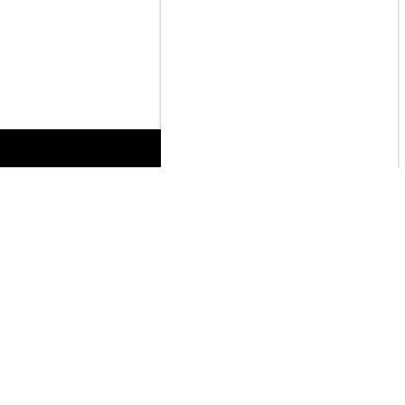
e hraní na
blitz