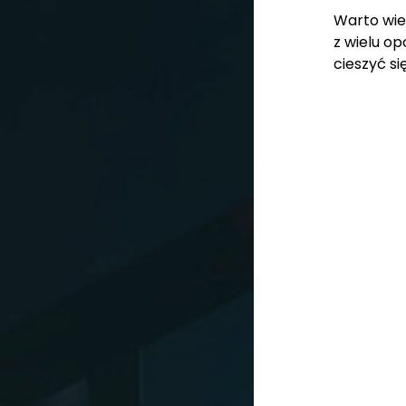
Warto wie
z wielu o
cieszyć si