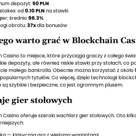
mum depozyt:
50 PLN
stakes: od
0.10 PLN
na stawki
ier: średnio
96.3%
gi obrotu:
37x
dla bonusów
ego warto grać w Blockchain Ca
 Casino to miejsce, które przyciąga graczy z całego świat
skie depozyty, ale również niskie stawki przy stołach, co 
ęcie małego bankrolla. Obecnie można korzystać z około
popularnych tytułów. Co więcej, dzięki technologii blockc
e są szybkie i bezpieczne, co jest ogromnym plusem.
je gier stołowych
 Casino oferuje szeroki wachlarz gier stołowych. Oto kilk
niejszych:
tka — klasyczna gra z wieloma wariantami.