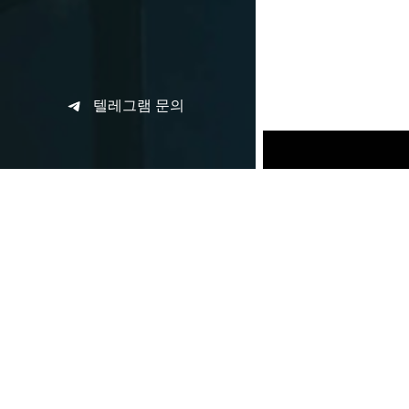
텔레그램 문의
PREVIOUS
How to Fost
Environment