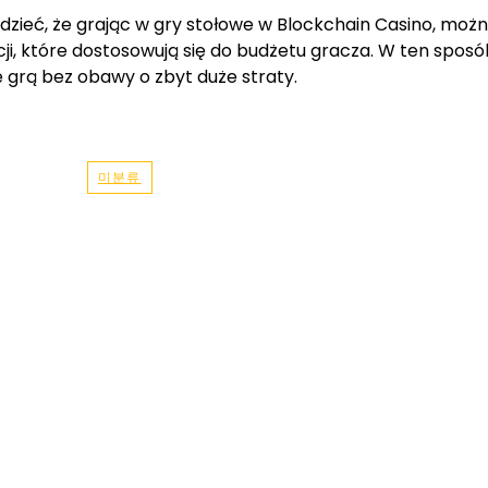
dzieć, że grając w gry stołowe w Blockchain Casino, moż
pcji, które dostosowują się do budżetu gracza. W ten spo
ę grą bez obawy o zbyt duże straty.
미분류