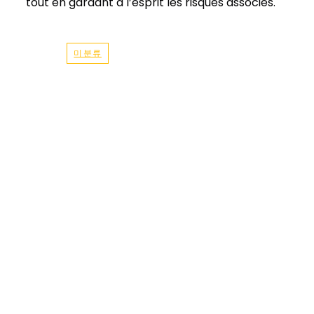
tout en gardant à l’esprit les risques associés.
미분류