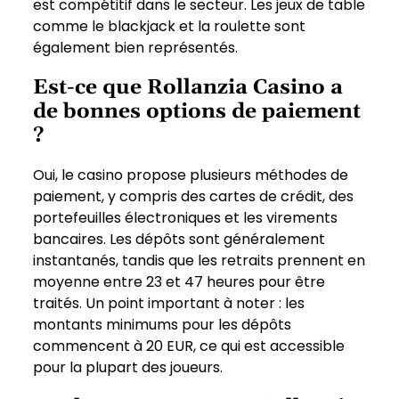
est compétitif dans le secteur. Les jeux de table
comme le blackjack et la roulette sont
également bien représentés.
Est-ce que Rollanzia Casino a
de bonnes options de paiement
?
Oui, le casino propose plusieurs méthodes de
paiement, y compris des cartes de crédit, des
portefeuilles électroniques et les virements
bancaires. Les dépôts sont généralement
instantanés, tandis que les retraits prennent en
moyenne entre 23 et 47 heures pour être
traités. Un point important à noter : les
montants minimums pour les dépôts
commencent à 20 EUR, ce qui est accessible
pour la plupart des joueurs.