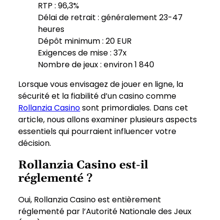
RTP : 96,3%
Délai de retrait : généralement 23-47
heures
Dépôt minimum : 20 EUR
Exigences de mise : 37x
Nombre de jeux : environ 1 840
Lorsque vous envisagez de jouer en ligne, la
sécurité et la fiabilité d’un casino comme
Rollanzia Casino
sont primordiales. Dans cet
article, nous allons examiner plusieurs aspects
essentiels qui pourraient influencer votre
décision.
Rollanzia Casino est-il
réglementé ?
Oui, Rollanzia Casino est entièrement
réglementé par l’Autorité Nationale des Jeux