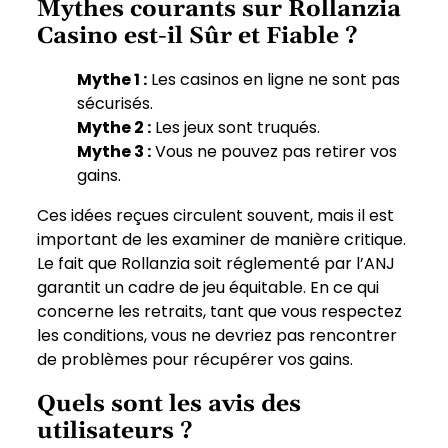
Mythes courants sur Rollanzia
Casino est-il Sûr et Fiable ?
Mythe 1 :
Les casinos en ligne ne sont pas
sécurisés.
Mythe 2 :
Les jeux sont truqués.
Mythe 3 :
Vous ne pouvez pas retirer vos
gains.
Ces idées reçues circulent souvent, mais il est
important de les examiner de manière critique.
Le fait que Rollanzia soit réglementé par l’ANJ
garantit un cadre de jeu équitable. En ce qui
concerne les retraits, tant que vous respectez
les conditions, vous ne devriez pas rencontrer
de problèmes pour récupérer vos gains.
Quels sont les avis des
utilisateurs ?