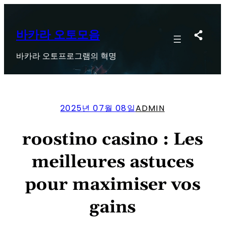
콘
텐
츠
바카라 오토모음
로
바카라 오토프로그램의 혁명
바
로
가
기
2025년 07월 08일
ADMIN
roostino casino : Les
meilleures astuces
pour maximiser vos
gains