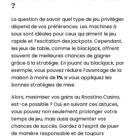
?
La question de savoir quel type de jeu privilégier
dépend de vos préférences. Les machines à
sous sont idéales pour ceux qui aiment le jeu
rapide et l’excitation des jackpots. Cependant,
les jeux de table, comme le blackjack, offrent
souvent de meilleures chances de gagner
grâce à la stratégie. En jouant au blackjack, par
exemple, vous pouvez réduire l’avantage de la
maison à moins de
1%
si vous appliquez les
bonnes stratégies de mise.
Alors, maximiser vos gains au Roostino Casino,
est-ce possible ? Oui, en suivant ces astuces,
vous pouvez non seulement prolonger votre
temps de jeu, mais aussi augmenter vos
chances de succès. Gardez à l’esprit de jouer
de manière responsable et de toujours