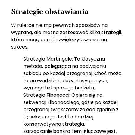
Strategie obstawiania
W ruletce nie ma pewnych sposobów na
wygraną, ale można zastosować kilka strategii,
które mogą pomóc zwiększyć szanse na
sukces:
Strategia Martingale: To klasyczna
metoda, polegająca na podwajaniu
zakładu po każdej przegranej. Choć może
to prowadzić do dużych wygranych,
wymaga też sporego budżetu.
Strategia Fibonacci: Opiera się na
sekwencji Fibonacciego, gdzie po każdej
przegranej zwiększamy zakład zgodnie z
tą sekwencją. Jest to bardziej
konserwatywna strategia.
Zarządzanie bankroll’em: Kluczowe jest,