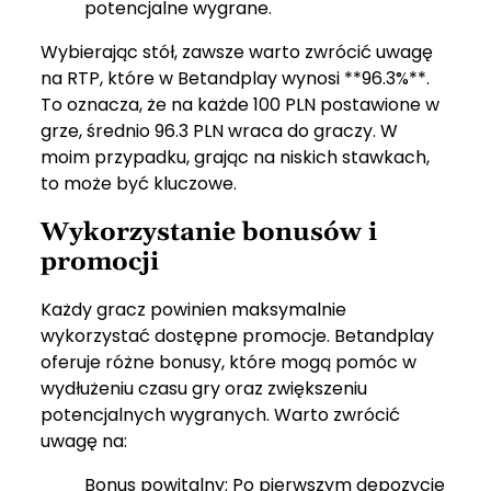
potencjalne wygrane.
Wybierając stół, zawsze warto zwrócić uwagę
na RTP, które w Betandplay wynosi **96.3%**.
To oznacza, że na każde 100 PLN postawione w
grze, średnio 96.3 PLN wraca do graczy. W
moim przypadku, grając na niskich stawkach,
to może być kluczowe.
Wykorzystanie bonusów i
promocji
Każdy gracz powinien maksymalnie
wykorzystać dostępne promocje. Betandplay
oferuje różne bonusy, które mogą pomóc w
wydłużeniu czasu gry oraz zwiększeniu
potencjalnych wygranych. Warto zwrócić
uwagę na:
Bonus powitalny: Po pierwszym depozycie