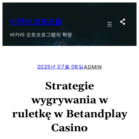
콘
텐
츠
바카라 오토모음
로
바카라 오토프로그램의 혁명
바
로
가
기
2025년 07월 08일
ADMIN
Strategie
wygrywania w
ruletkę w Betandplay
Casino