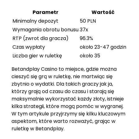
Parametr
Wartość
Minimalny depozyt
50 PLN
Wymagania obrotu bonusu
37x
RTP (zwrot dla gracza)
96.3%
Czas wypłaty
około 23-47 godzin
Liczba gier w ruletkę
około 35
Betandplay Casino to miejsce, gdzie można
cieszyć się grą w ruletkę, nie martwiąc się
zbytnio o wydatki. Dla takich graczy jak ja,
którzy grają od czasu do czasu i starają się
maksymalnie wykorzystać każdy złoty, istnieje
kilka strategii, które mogą pomóc w wygranej.
W tym artykule przyjrzymy się kilku kluczowym
aspektom, które warto rozważyć, grając w
ruletkę w Betandplay.