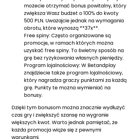
możecie otrzymać bonus powitalny, który
zwiększa Wasz budżet o 100% do kwoty
500 PLN. Uważajcie jednak na wymagania
obrotu, które wynoszą **37x**.
Free spiny: Często organizowane są
promocje, w ramach których można
uzyskać free spiny. To świetny sposób na
grę bez ryzykowania własnych pieniędzy.
Program lojalnościowy: W Betandplay
znajdziecie także program lojalnościowy,
który nagradza graczy punktami za każdą
grę. Punkty te można wymieniać na
bonusy.
Dzięki tym bonusom można znacznie wydłużyć
czas gry i zwiększyć szansę na wygranie
większych kwot. Warto jednak pamiętać, że
każda promocja wiąże się z pewnymi
warunkami.