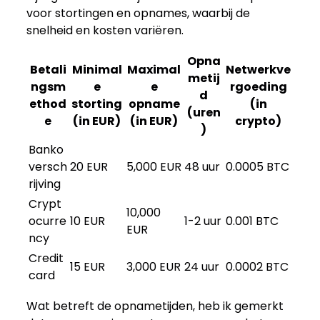
voor stortingen en opnames, waarbij de
snelheid en kosten variëren.
Opna
Betali
Minimal
Maximal
Netwerkve
metij
ngsm
e
e
rgoeding
d
ethod
storting
opname
(in
(uren
e
(in EUR)
(in EUR)
crypto)
)
Banko
versch
20 EUR
5,000 EUR
48 uur
0.0005 BTC
rijving
Crypt
10,000
ocurre
10 EUR
1-2 uur
0.001 BTC
EUR
ncy
Credit
15 EUR
3,000 EUR
24 uur
0.0002 BTC
card
Wat betreft de opnametijden, heb ik gemerkt