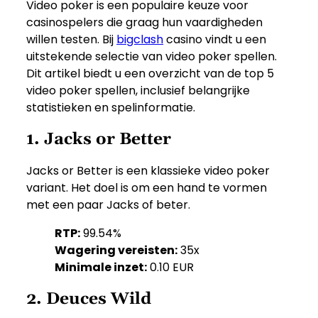
Video poker is een populaire keuze voor
casinospelers die graag hun vaardigheden
willen testen. Bij
bigclash
casino vindt u een
uitstekende selectie van video poker spellen.
Dit artikel biedt u een overzicht van de top 5
video poker spellen, inclusief belangrijke
statistieken en spelinformatie.
1. Jacks or Better
Jacks or Better is een klassieke video poker
variant. Het doel is om een hand te vormen
met een paar Jacks of beter.
RTP:
99.54%
Wagering vereisten:
35x
Minimale inzet:
0.10 EUR
2. Deuces Wild