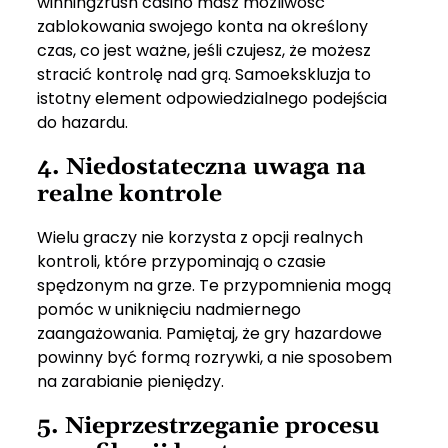
winningzrush casino masz możliwość
zablokowania swojego konta na określony
czas, co jest ważne, jeśli czujesz, że możesz
stracić kontrolę nad grą. Samoekskluzja to
istotny element odpowiedzialnego podejścia
do hazardu.
4. Niedostateczna uwaga na
realne kontrole
Wielu graczy nie korzysta z opcji realnych
kontroli, które przypominają o czasie
spędzonym na grze. Te przypomnienia mogą
pomóc w uniknięciu nadmiernego
zaangażowania. Pamiętaj, że gry hazardowe
powinny być formą rozrywki, a nie sposobem
na zarabianie pieniędzy.
5. Nieprzestrzeganie procesu