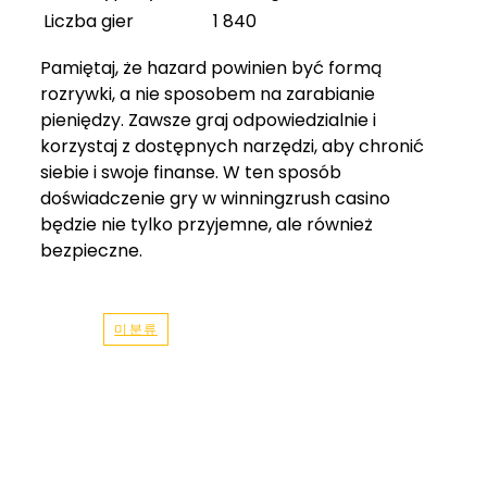
Liczba gier
1 840
Pamiętaj, że hazard powinien być formą
rozrywki, a nie sposobem na zarabianie
pieniędzy. Zawsze graj odpowiedzialnie i
korzystaj z dostępnych narzędzi, aby chronić
siebie i swoje finanse. W ten sposób
doświadczenie gry w winningzrush casino
będzie nie tylko przyjemne, ale również
bezpieczne.
미분류