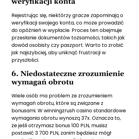
weryfikacji konta
Rejestrując się, niektórzy gracze zapominają o
weryfikacji swojego konta, co może prowadzić
do opóźnień w wypłacie. Proces ten obejmuje
przesłanie dokumentów tożsamości, takich jak
dowód osobisty czy paszport. Warto to zrobić
jak najszybciej, aby uniknąć frustracji w
przyszłości.
6. Niedostateczne zrozumienie
wymagań obrotu
Wiele osób ma problem ze zrozumieniem
wymagań obrotu, które są związane z
bonusami. W winningzrush casino standardowe
wymagania obrotu wynoszą 37x. Oznacza to,
że jeśli otrzymasz bonus 100 PLN, musisz
postawić 3 700 PLN, zanim będziesz mógł