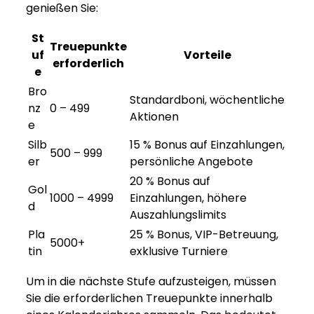
genießen Sie:
St
Treuepunkte
uf
Vorteile
erforderlich
e
Bro
Standardboni, wöchentliche
nz
0 – 499
Aktionen
e
Silb
15 % Bonus auf Einzahlungen,
500 – 999
er
persönliche Angebote
20 % Bonus auf
Gol
1000 – 4999
Einzahlungen, höhere
d
Auszahlungslimits
Pla
25 % Bonus, VIP-Betreuung,
5000+
tin
exklusive Turniere
Um in die nächste Stufe aufzusteigen, müssen
Sie die erforderlichen Treuepunkte innerhalb