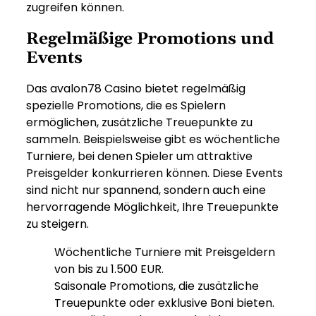
zugreifen können.
Regelmäßige Promotions und
Events
Das avalon78 Casino bietet regelmäßig
spezielle Promotions, die es Spielern
ermöglichen, zusätzliche Treuepunkte zu
sammeln. Beispielsweise gibt es wöchentliche
Turniere, bei denen Spieler um attraktive
Preisgelder konkurrieren können. Diese Events
sind nicht nur spannend, sondern auch eine
hervorragende Möglichkeit, Ihre Treuepunkte
zu steigern.
Wöchentliche Turniere mit Preisgeldern
von bis zu 1.500 EUR.
Saisonale Promotions, die zusätzliche
Treuepunkte oder exklusive Boni bieten.