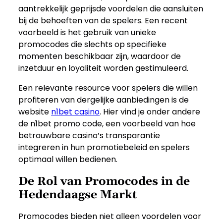
aantrekkelijk geprijsde voordelen die aansluiten
bij de behoeften van de spelers. Een recent
voorbeeld is het gebruik van unieke
promocodes die slechts op specifieke
momenten beschikbaar zijn, waardoor de
inzetduur en loyaliteit worden gestimuleerd.
Een relevante resource voor spelers die willen
profiteren van dergelijke aanbiedingen is de
website
n1bet casino
. Hier vind je onder andere
de n1bet promo code, een voorbeeld van hoe
betrouwbare casino’s transparantie
integreren in hun promotiebeleid en spelers
optimaal willen bedienen.
De Rol van Promocodes in de
Hedendaagse Markt
Promocodes bieden niet alleen voordelen voor