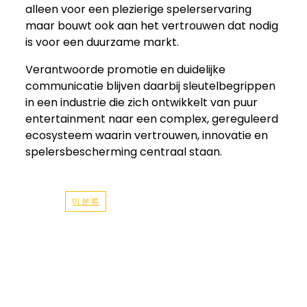
alleen voor een plezierige spelerservaring
maar bouwt ook aan het vertrouwen dat nodig
is voor een duurzame markt.
Verantwoorde promotie en duidelijke
communicatie blijven daarbij sleutelbegrippen
in een industrie die zich ontwikkelt van puur
entertainment naar een complex, gereguleerd
ecosysteem waarin vertrouwen, innovatie en
spelersbescherming centraal staan.
미분류