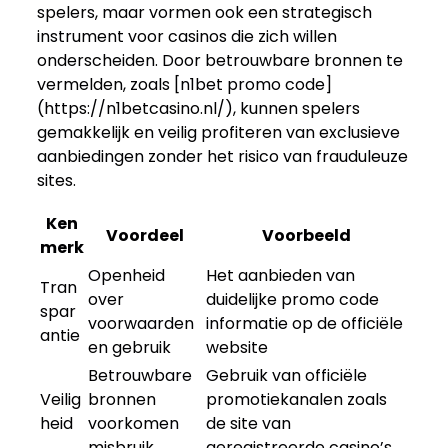
spelers, maar vormen ook een strategisch
instrument voor casinos die zich willen
onderscheiden. Door betrouwbare bronnen te
vermelden, zoals [n1bet promo code]
(https://n1betcasino.nl/), kunnen spelers
gemakkelijk en veilig profiteren van exclusieve
aanbiedingen zonder het risico van frauduleuze
sites.
Ken
Voordeel
Voorbeeld
merk
Openheid
Het aanbieden van
Tran
over
duidelijke promo code
spar
voorwaarden
informatie op de officiële
antie
en gebruik
website
Betrouwbare
Gebruik van officiële
Veilig
bronnen
promotiekanalen zoals
heid
voorkomen
de site van
misbruik
geregistreerde casino’s