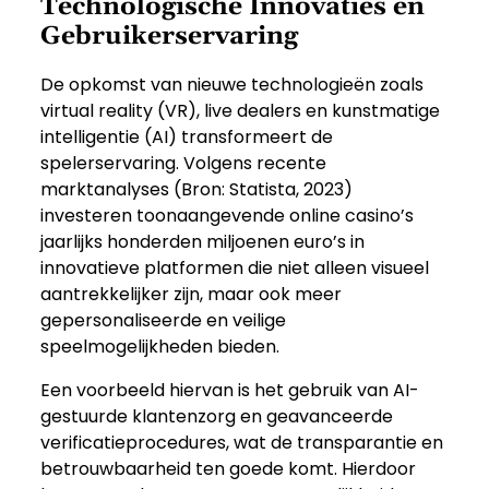
Technologische Innovaties en
Gebruikerservaring
De opkomst van nieuwe technologieën zoals
virtual reality (VR), live dealers en kunstmatige
intelligentie (AI) transformeert de
spelerservaring. Volgens recente
marktanalyses (Bron: Statista, 2023)
investeren toonaangevende online casino’s
jaarlijks honderden miljoenen euro’s in
innovatieve platformen die niet alleen visueel
aantrekkelijker zijn, maar ook meer
gepersonaliseerde en veilige
speelmogelijkheden bieden.
Een voorbeeld hiervan is het gebruik van AI-
gestuurde klantenzorg en geavanceerde
verificatieprocedures, wat de transparantie en
betrouwbaarheid ten goede komt. Hierdoor